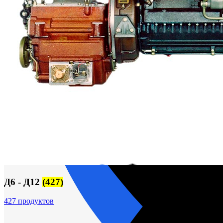
Корпусы гидравлических фильтров ФГС
Фильтрующие элементы гидравлических фильтров
Фильтры гидравлические ФГС в сборе
Фонари
ЧН 25/34
Шкода 6S-160
Шкода-275
Электродвигатели
Поиск
Д6 - Д12
(427)
427 продуктов