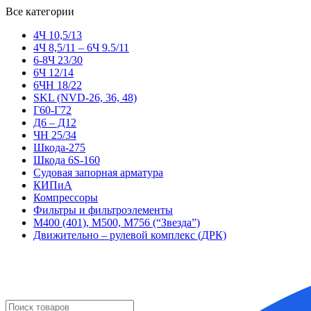
Все категории
4Ч 10,5/13
4Ч 8,5/11 – 6Ч 9.5/11
6-8Ч 23/30
6Ч 12/14
6ЧН 18/22
SKL (NVD-26, 36, 48)
Г60-Г72
Д6 – Д12
ЧН 25/34
Шкода-275
Шкода 6S-160
Судовая запорная арматура
КИПиА
Компрессоры
Фильтры и фильтроэлементы
М400 (401), М500, М756 (“Звезда”)
Движительно – рулевой комплекс (ДРК)