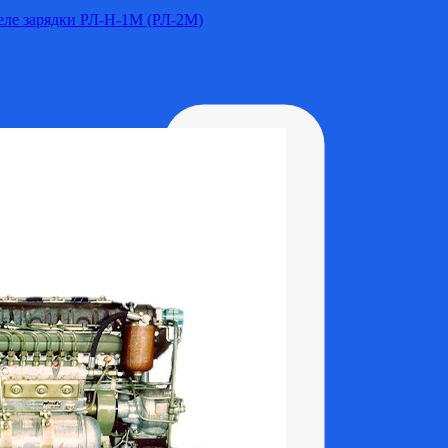
Реле зарядки РЛ-Н-1М (РЛ-2М)