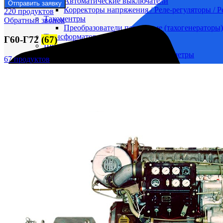
Автоматические выключатели
Отправить заявку
Корректоры напряжения / Реле-регуляторы / 
220 продуктов
Тахоментры
Обратный звонок
Преобразователи первичные (тахогенераторы)
Трансформаторы
Г60-Г72
(67)
Щитовые приборы
Ампервольтметры / Вольтамперметры
67 продуктов
Амперметры
Ваттметры
Вольтметры
Другие измерительные приборы
Мегаомметры
Омметры
Фазометры
Частотомеры
Щитовые реле
Электродвигатели
Лебедка
М400 (401), М500, М756 ("Звезда")
Пускатели
Разное
Светильники судовые
Сигнализация и автоматика
Судовая запорная арматура
Фильтры и фильтроэлементы