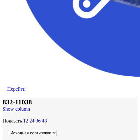
Перейти
832-11038
Show column
Показать
12
24
36
48