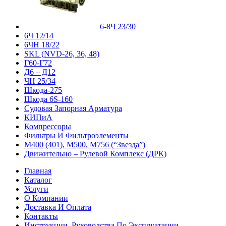
6-8Ч 23/30
6Ч 12/14
6ЧН 18/22
SKL (NVD-26, 36, 48)
Г60-Г72
Д6 – Д12
ЧН 25/34
Шкода-275
Шкода 6S-160
Судовая Запорная Арматура
КИПиА
Компрессоры
Фильтры И Фильтроэлементы
М400 (401), М500, М756 (“Звезда”)
Движительно – Рулевой Комплекс (ДРК)
Главная
Каталог
Услуги
О Компании
Доставка И Оплата
Контакты
Инструкции, Руководства По Эксплуатации