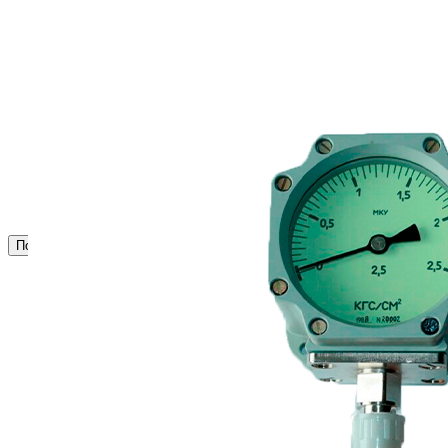
Сигнализация и автоматика
Судовая запорная арматура
Фильтры и фильтроэлементы
Корпусы гидравлических фильтров ФГС
Фильтрующие элементы гидравлических фильтров
ФГС
Фильтры гидравлические ФГС в сборе
Фонари
ЧН 25/34
Шкода 6S-160
Шкода-275
Электродвигатели
Поиск