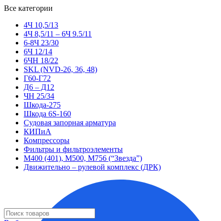
Все категории
4Ч 10,5/13
4Ч 8,5/11 – 6Ч 9.5/11
6-8Ч 23/30
6Ч 12/14
6ЧН 18/22
SKL (NVD-26, 36, 48)
Г60-Г72
Д6 – Д12
ЧН 25/34
Шкода-275
Шкода 6S-160
Судовая запорная арматура
КИПиА
Компрессоры
Фильтры и фильтроэлементы
М400 (401), М500, М756 (“Звезда”)
Движительно – рулевой комплекс (ДРК)