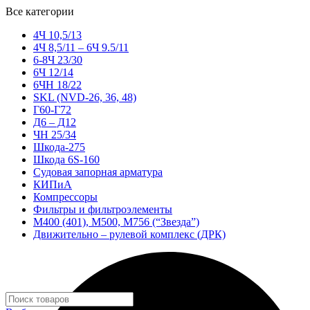
Все категории
4Ч 10,5/13
4Ч 8,5/11 – 6Ч 9.5/11
6-8Ч 23/30
6Ч 12/14
6ЧН 18/22
SKL (NVD-26, 36, 48)
Г60-Г72
Д6 – Д12
ЧН 25/34
Шкода-275
Шкода 6S-160
Судовая запорная арматура
КИПиА
Компрессоры
Фильтры и фильтроэлементы
М400 (401), М500, М756 (“Звезда”)
Движительно – рулевой комплекс (ДРК)