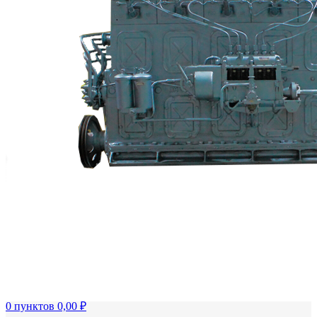
FTS-omsk@mail.ru
Меню
Логин / Регистрация
0
пунктов
0,00
₽