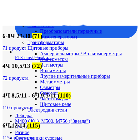
Судовая электрика и автоматика
Автоматические выключатели
Корректоры напряжения / Реле-регуляторы /
Реле зарядки РЛ-Н-1М (РЛ-2М)
Тахоментры
Преобразователи первичные
6-8Ч 23/30
(71)
(тахогенераторы)
Трансформаторы
Щитовые приборы
71 продукт
Ампервольтметры / Вольтамперметры
FTS-omsk@mail.ru
Амперметры
Ваттметры
4Ч 10,5/13
(72)
Вольтметры
Другие измерительные приборы
72 продукта
Мегаомметры
Омметры
Фазометры
4Ч 8,5/11 - 6Ч 9.5/11
(110)
Частотомеры
Щитовые реле
110 продуктов
Электродвигатели
Лебедка
М400 (401), М500, М756 ("Звезда")
6Ч 12/14
(115)
Пускатели
Разное
115 продуктов
Светильники судовые