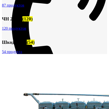
87 продуктов
ЧН 25/34
(120)
120 продуктов
Шкода-275
(54)
54 продукта
+7 (913) 672-49-54