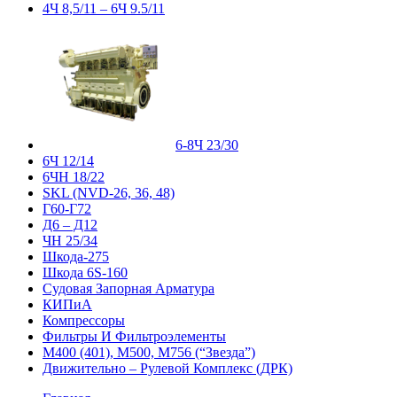
4Ч 8,5/11 – 6Ч 9.5/11
6-8Ч 23/30
6Ч 12/14
6ЧН 18/22
SKL (NVD-26, 36, 48)
Г60-Г72
Д6 – Д12
ЧН 25/34
Шкода-275
Шкода 6S-160
Судовая Запорная Арматура
КИПиА
Компрессоры
Фильтры И Фильтроэлементы
М400 (401), М500, М756 (“Звезда”)
Движительно – Рулевой Комплекс (ДРК)