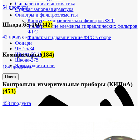
Сигнализация и автоматика
54 продукта
Судовая запорная арматура
Фильтры и фильтроэлементы
Корпусы гидравлических фильтров ФГС
Шкода 6S-160
(42)
Фильтрующие элементы гидравлических фильтров
ФГС
42 продукта
Фильтры гидравлические ФГС в сборе
Фонари
ЧН 25/34
Компрессоры
(184)
Шкода 6S-160
Шкода-275
Электродвигатели
184 продукта
Поиск
Контрольно-измерительные приборы (КИПиА)
(453)
453 продукта