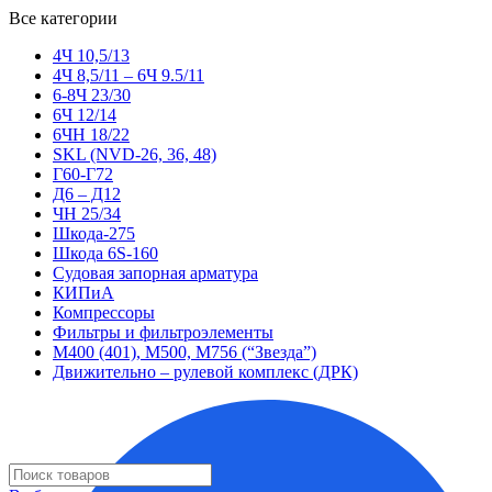
Все категории
4Ч 10,5/13
4Ч 8,5/11 – 6Ч 9.5/11
6-8Ч 23/30
6Ч 12/14
6ЧН 18/22
SKL (NVD-26, 36, 48)
Г60-Г72
Д6 – Д12
ЧН 25/34
Шкода-275
Шкода 6S-160
Судовая запорная арматура
КИПиА
Компрессоры
Фильтры и фильтроэлементы
М400 (401), М500, М756 (“Звезда”)
Движительно – рулевой комплекс (ДРК)