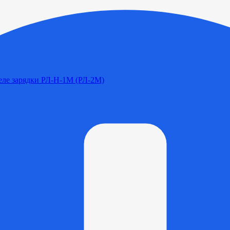
Реле зарядки РЛ-Н-1М (РЛ-2М)