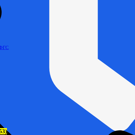
 ФГС
53)