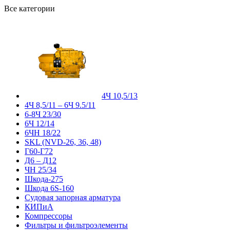
Все категории
4Ч 10,5/13
4Ч 8,5/11 – 6Ч 9.5/11
6-8Ч 23/30
6Ч 12/14
6ЧН 18/22
SKL (NVD-26, 36, 48)
Г60-Г72
Д6 – Д12
ЧН 25/34
Шкода-275
Шкода 6S-160
Судовая запорная арматура
КИПиА
Компрессоры
Фильтры и фильтроэлементы