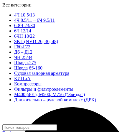
Все категории
4Ч 10,5/13
4Ч 8,5/11 – 6Ч 9.5/11
6-8Ч 23/30
6Ч 12/14
6ЧН 18/22
SKL (NVD-26, 36, 48)
Г60-Г72
Д6 – Д12
ЧН 25/34
Шкода-275
Шкода 6S-160
Судовая запорная арматура
КИПиА
Компрессоры
Фильтры и фильтроэлементы
М400 (401), М500, М756 (“Звезда”)
Движительно – рулевой комплекс (ДРК)