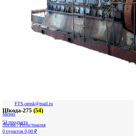
FTS-omsk@mail.ru
Шкода-275
(54)
Меню
54 продукта
Логин / Регистрация
0
пунктов
0,00
₽