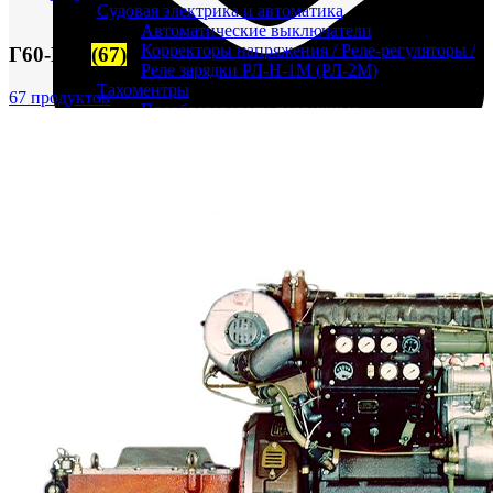
Судовая электрика и автоматика
Автоматические выключатели
Корректоры напряжения / Реле-регуляторы /
Г60-Г72
(67)
Реле зарядки РЛ-Н-1М (РЛ-2М)
Тахоментры
67 продуктов
Преобразователи первичные
(тахогенераторы)
Трансформаторы
Щитовые приборы
Ампервольтметры / Вольтамперметры
FTS-omsk@mail.ru
Амперметры
Ваттметры
Вольтметры
Другие измерительные приборы
Мегаомметры
Омметры
Фазометры
Частотомеры
Щитовые реле
Электродвигатели
Лебедка
М400 (401), М500, М756 ("Звезда")
Пускатели
Разное
Светильники судовые