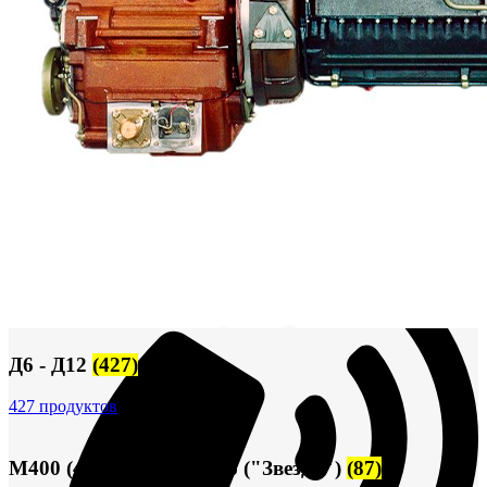
Сигнализация и автоматика
Судовая запорная арматура
Фильтры и фильтроэлементы
Корпусы гидравлических фильтров ФГС
Фильтрующие элементы гидравлических фильтров
ФГС
Фильтры гидравлические ФГС в сборе
Фонари
ЧН 25/34
Шкода 6S-160
Шкода-275
Электродвигатели
Поиск
Д6 - Д12
(427)
427 продуктов
М400 (401), М500, М756 ("Звезда")
(87)