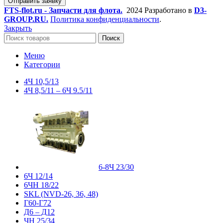
Отправить заявку
FTS-flot.ru - Запчасти для флота.
2024 Разработано в
D3-
GROUP.RU.
Политика конфиденциальности
.
Закрыть
Поиск
Меню
Категории
4Ч 10,5/13
4Ч 8,5/11 – 6Ч 9.5/11
6-8Ч 23/30
6Ч 12/14
6ЧН 18/22
SKL (NVD-26, 36, 48)
Г60-Г72
Д6 – Д12
ЧН 25/34