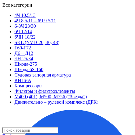
Все категории
4Ч 10,5/13
4Ч 8,5/11 – 6Ч 9.5/11
6-8Ч 23/30
6Ч 12/14
6ЧН 18/22
SKL (NVD-26, 36, 48)
Г60-Г72
Д6 – Д12
ЧН 25/34
Шкода-275
Шкода 6S-160
Судовая запорная арматура
КИПиА
Компрессоры
Фильтры и фильтроэлементы
М400 (401), М500, М756 (“Звезда”)
Движительно – рулевой комплекс (ДРК)