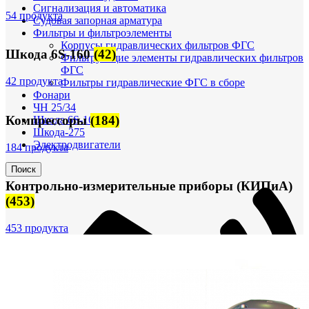
Сигнализация и автоматика
54 продукта
Судовая запорная арматура
Фильтры и фильтроэлементы
Корпусы гидравлических фильтров ФГС
Шкода 6S-160
(42)
Фильтрующие элементы гидравлических фильтров
ФГС
42 продукта
Фильтры гидравлические ФГС в сборе
Фонари
ЧН 25/34
Компрессоры
(184)
Шкода 6S-160
Шкода-275
Электродвигатели
184 продукта
Поиск
Контрольно-измерительные приборы (КИПиА)
(453)
453 продукта