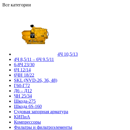
Все категории
4Ч 10,5/13
4Ч 8,5/11 – 6Ч 9.5/11
6-8Ч 23/30
6Ч 12/14
6ЧН 18/22
SKL (NVD-26, 36, 48)
Г60-Г72
Д6 – Д12
ЧН 25/34
Шкода-275
Шкода 6S-160
Судовая запорная арматура
КИПиА
Компрессоры
Фильтры и фильтроэлементы