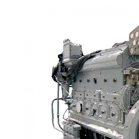
Частотомеры
Щитовые реле
Электродвигатели
Лебедка
М400 (401), М500, М756 ("Звезда")
Пускатели
Разное
Светильники судовые
Сигнализация и автоматика
Судовая запорная арматура
Фильтры и фильтроэлементы
Корпусы гидравлических фильтров ФГС
Фильтрующие элементы гидравлических фильтров
ФГС
Фильтры гидравлические ФГС в сборе
Фонари
ЧН 25/34
Шкода 6S-160
Шкода-275
Электродвигатели
Поиск