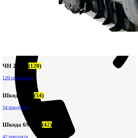
ЧН 25/34
(120)
120 продуктов
Шкода-275
(54)
54 продукта
Шкода 6S-160
(42)
42 продукта