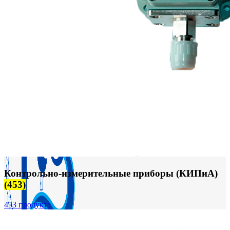
FTS-omsk@mail.ru
Меню
Контрольно-измерительные приборы (КИПиА)
(453)
453 продукта