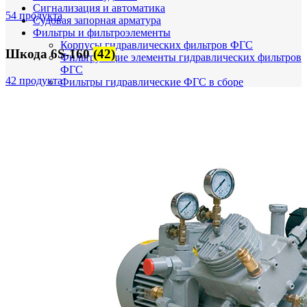
Сигнализация и автоматика
54 продукта
Судовая запорная арматура
Фильтры и фильтроэлементы
Корпусы гидравлических фильтров ФГС
Шкода 6S-160
(42)
Фильтрующие элементы гидравлических фильтров
ФГС
42 продукта
Фильтры гидравлические ФГС в сборе
Фонари
ЧН 25/34
Шкода 6S-160
Шкода-275
Электродвигатели
Поиск