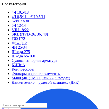
Все категории
4Ч 10,5/13
4Ч 8,5/11 – 6Ч 9.5/11
6-8Ч 23/30
6Ч 12/14
6ЧН 18/22
SKL (NVD-26, 36, 48)
Г60-Г72
Д6 – Д12
ЧН 25/34
Шкода-275
Шкода 6S-160
Судовая запорная арматура
КИПиА
Компрессоры
Фильтры и фильтроэлементы
М400 (401), М500, М756 (“Звезда”)
Движительно – рулевой комплекс (ДРК)