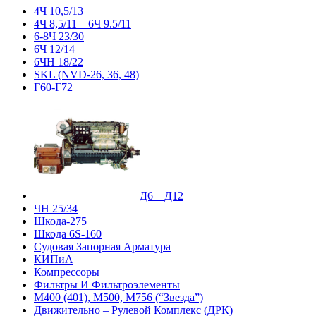
4Ч 10,5/13
4Ч 8,5/11 – 6Ч 9.5/11
6-8Ч 23/30
6Ч 12/14
6ЧН 18/22
SKL (NVD-26, 36, 48)
Г60-Г72
Д6 – Д12
ЧН 25/34
Шкода-275
Шкода 6S-160
Судовая Запорная Арматура
КИПиА
Компрессоры
Фильтры И Фильтроэлементы
М400 (401), М500, М756 (“Звезда”)
Движительно – Рулевой Комплекс (ДРК)