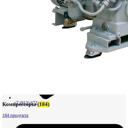
+7 (913) 672-49-54
Компрессоры
(184)
184 продукта