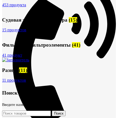
453 продукта
Судовая запорная арматура
(15)
15 продуктов
Фильтры и фильтроэлементы
(41)
41 продукт
Разное
(11)
11 продуктов
Поиск товаров
Введите название детали
Поиск