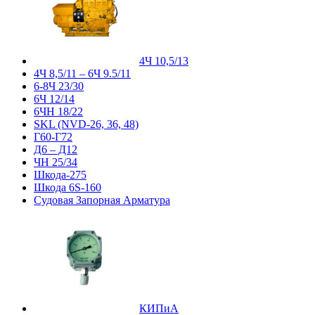
4Ч 10,5/13
4Ч 8,5/11 – 6Ч 9.5/11
6-8Ч 23/30
6Ч 12/14
6ЧН 18/22
SKL (NVD-26, 36, 48)
Г60-Г72
Д6 – Д12
ЧН 25/34
Шкода-275
Шкода 6S-160
Судовая Запорная Арматура
КИПиА