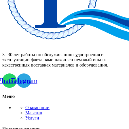
За 30 лет работы по обслуживанию судостроения и
эксплуатации флота нами накоплен немалый опыт в
качественных поставках материалов и оборудования.
hatsapp
Telegram
Меню
О компании
Магазин
Услуги