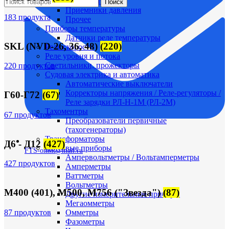
Максиметры
Поиск
Приемники давления
183 продукта
Прочее
Приборы температуры
Датчики реле температуры
SKL (NVD-26, 36, 48)
(220)
Реле скорости
Реле уровня и потока
Светильники, прожекторы
220 продуктов
Судовая электрика и автоматика
Автоматические выключатели
Корректоры напряжения / Реле-регуляторы /
Г60-Г72
(67)
Реле зарядки РЛ-Н-1М (РЛ-2М)
Тахоментры
67 продуктов
Преобразователи первичные
(тахогенераторы)
Трансформаторы
Д6 - Д12
(427)
Щитовые приборы
FTS-omsk@mail.ru
Ампервольтметры / Вольтамперметры
427 продуктов
Амперметры
Ваттметры
Вольтметры
М400 (401), М500, М756 ("Звезда")
(87)
Другие измерительные приборы
Мегаомметры
87 продуктов
Омметры
Фазометры