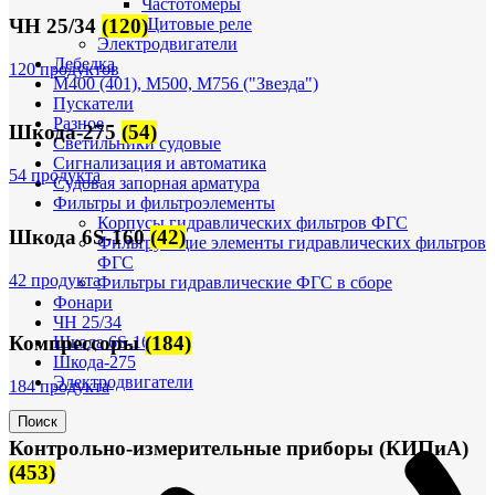
Частотомеры
Щитовые реле
ЧН 25/34
(120)
Электродвигатели
Лебедка
120 продуктов
М400 (401), М500, М756 ("Звезда")
Пускатели
Разное
Шкода-275
(54)
Светильники судовые
Сигнализация и автоматика
54 продукта
Судовая запорная арматура
Фильтры и фильтроэлементы
Корпусы гидравлических фильтров ФГС
Шкода 6S-160
(42)
Фильтрующие элементы гидравлических фильтров
ФГС
42 продукта
Фильтры гидравлические ФГС в сборе
Фонари
ЧН 25/34
Компрессоры
(184)
Шкода 6S-160
Шкода-275
Электродвигатели
184 продукта
Поиск
Контрольно-измерительные приборы (КИПиА)
(453)