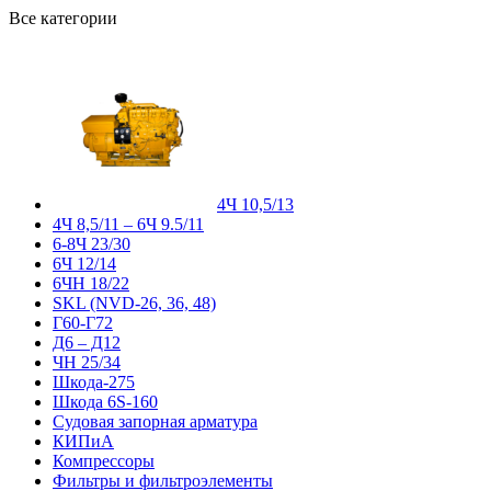
Все категории
4Ч 10,5/13
4Ч 8,5/11 – 6Ч 9.5/11
6-8Ч 23/30
6Ч 12/14
6ЧН 18/22
SKL (NVD-26, 36, 48)
Г60-Г72
Д6 – Д12
ЧН 25/34
Шкода-275
Шкода 6S-160
Судовая запорная арматура
КИПиА
Компрессоры
Фильтры и фильтроэлементы