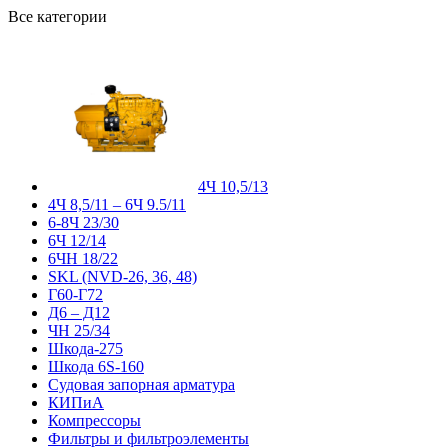
Все категории
4Ч 10,5/13
4Ч 8,5/11 – 6Ч 9.5/11
6-8Ч 23/30
6Ч 12/14
6ЧН 18/22
SKL (NVD-26, 36, 48)
Г60-Г72
Д6 – Д12
ЧН 25/34
Шкода-275
Шкода 6S-160
Судовая запорная арматура
КИПиА
Компрессоры
Фильтры и фильтроэлементы