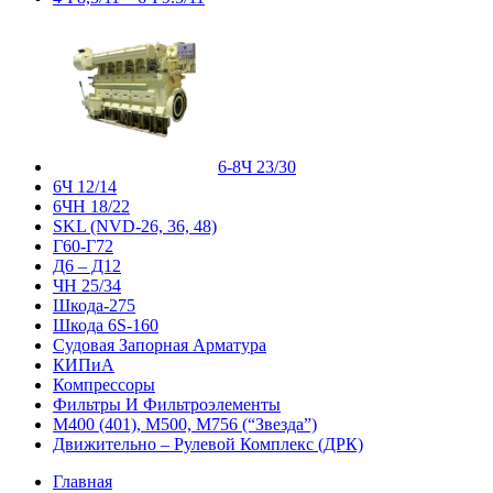
6-8Ч 23/30
6Ч 12/14
6ЧН 18/22
SKL (NVD-26, 36, 48)
Г60-Г72
Д6 – Д12
ЧН 25/34
Шкода-275
Шкода 6S-160
Судовая Запорная Арматура
КИПиА
Компрессоры
Фильтры И Фильтроэлементы
М400 (401), М500, М756 (“Звезда”)
Движительно – Рулевой Комплекс (ДРК)
Главная