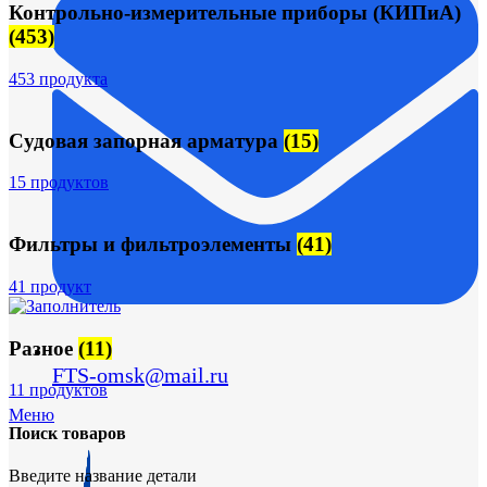
Контрольно-измерительные приборы (КИПиА)
(453)
453 продукта
Судовая запорная арматура
(15)
15 продуктов
Фильтры и фильтроэлементы
(41)
41 продукт
Разное
(11)
FTS-omsk@mail.ru
11 продуктов
Меню
Поиск товаров
Введите название детали