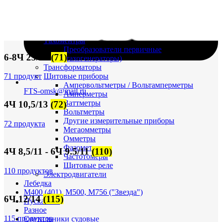
Судовая электрика и автоматика
Автоматические выключатели
Корректоры напряжения / Реле-регуляторы /
Реле зарядки РЛ-Н-1М (РЛ-2М)
Тахоментры
Преобразователи первичные
6-8Ч 23/30
(71)
(тахогенераторы)
Трансформаторы
Щитовые приборы
71 продукт
Ампервольтметры / Вольтамперметры
FTS-omsk@mail.ru
Амперметры
Ваттметры
4Ч 10,5/13
(72)
Вольтметры
Другие измерительные приборы
72 продукта
Мегаомметры
Омметры
Фазометры
4Ч 8,5/11 - 6Ч 9.5/11
(110)
Частотомеры
Щитовые реле
110 продуктов
Электродвигатели
Лебедка
М400 (401), М500, М756 ("Звезда")
6Ч 12/14
(115)
Пускатели
Разное
115 продуктов
Светильники судовые