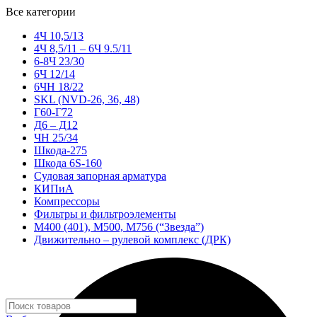
Все категории
4Ч 10,5/13
4Ч 8,5/11 – 6Ч 9.5/11
6-8Ч 23/30
6Ч 12/14
6ЧН 18/22
SKL (NVD-26, 36, 48)
Г60-Г72
Д6 – Д12
ЧН 25/34
Шкода-275
Шкода 6S-160
Судовая запорная арматура
КИПиА
Компрессоры
Фильтры и фильтроэлементы
М400 (401), М500, М756 (“Звезда”)
Движительно – рулевой комплекс (ДРК)