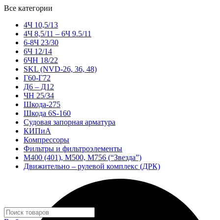
Все категории
4Ч 10,5/13
4Ч 8,5/11 – 6Ч 9.5/11
6-8Ч 23/30
6Ч 12/14
6ЧН 18/22
SKL (NVD-26, 36, 48)
Г60-Г72
Д6 – Д12
ЧН 25/34
Шкода-275
Шкода 6S-160
Судовая запорная арматура
КИПиА
Компрессоры
Фильтры и фильтроэлементы
М400 (401), М500, М756 (“Звезда”)
Движительно – рулевой комплекс (ДРК)