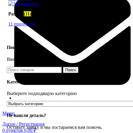
Разное
(11)
11 продуктов
Поиск товаров
Введите название детали
Поиск
Категории товаров
Выберите подходящую категорию
FTS-omsk@mail.ru
Меню
Не нашли деталь?
Логин / Регистрация
Оставьте заявку и мы постараемся вам помочь.
0
пунктов
0,00
₽