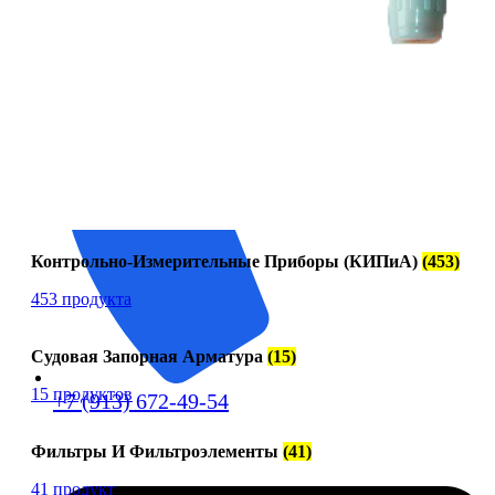
Контрольно-Измерительные Приборы (КИПиА)
(453)
453 продукта
Судовая Запорная Арматура
(15)
15 продуктов
+7 (913) 672-49-54
Фильтры И Фильтроэлементы
(41)
41 продукт