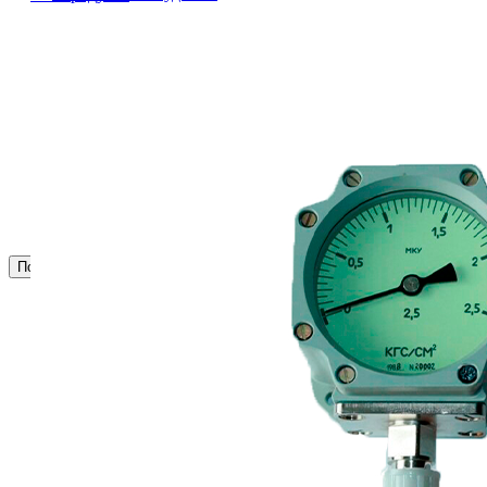
Сигнализация и автоматика
Судовая запорная арматура
Фильтры и фильтроэлементы
Корпусы гидравлических фильтров ФГС
Фильтрующие элементы гидравлических фильтров
ФГС
Фильтры гидравлические ФГС в сборе
Фонари
ЧН 25/34
Шкода 6S-160
Шкода-275
Электродвигатели
Поиск