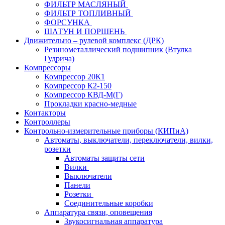
ФИЛЬТР МАСЛЯНЫЙ
ФИЛЬТР ТОПЛИВНЫЙ
ФОРСУНКА
ШАТУН И ПОРШЕНЬ
Движительно – рулевой комплекс (ДРК)
Резинометаллический подшипник (Втулка
Гудрича)
Компрессоры
Компрессор 20К1
Компрессор К2-150
Компрессор КВД-М(Г)
Прокладки красно-медные
Контакторы
Контроллеры
Контрольно-измерительные приборы (КИПиА)
Автоматы, выключатели, переключатели, вилки,
розетки
Автоматы защиты сети
Вилки
Выключатели
Панели
Розетки
Соединительные коробки
Аппаратура связи, оповещения
Звукосигнальная аппаратура