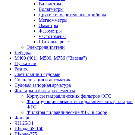
Ваттметры
Вольтметры
Другие измерительные приборы
Мегаомметры
Омметры
Фазометры
Частотомеры
Щитовые реле
Электродвигатели
Лебедка
М400 (401), М500, М756 ("Звезда")
Пускатели
Разное
Светильники судовые
Сигнализация и автоматика
Судовая запорная арматура
Фильтры и фильтроэлементы
Корпусы гидравлических фильтров ФГС
Фильтрующие элементы гидравлических фильтров
ФГС
Фильтры гидравлические ФГС в сборе
Фонари
ЧН 25/34
Шкода 6S-160
Шкода-275