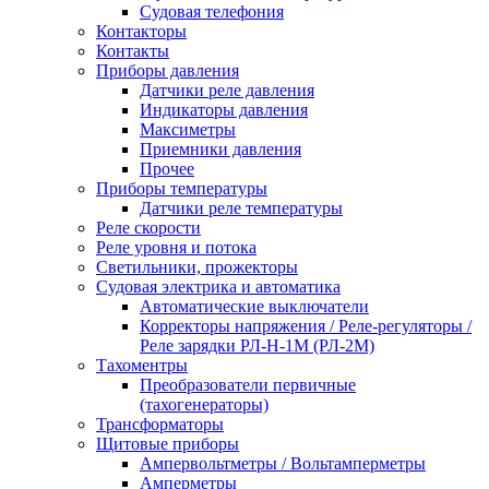
Судовая телефония
Контакторы
Контакты
Приборы давления
Датчики реле давления
Индикаторы давления
Максиметры
Приемники давления
Прочее
Приборы температуры
Датчики реле температуры
Реле скорости
Реле уровня и потока
Светильники, прожекторы
Судовая электрика и автоматика
Автоматические выключатели
Корректоры напряжения / Реле-регуляторы /
Реле зарядки РЛ-Н-1М (РЛ-2М)
Тахоментры
Преобразователи первичные
(тахогенераторы)
Трансформаторы
Щитовые приборы
Ампервольтметры / Вольтамперметры
Амперметры