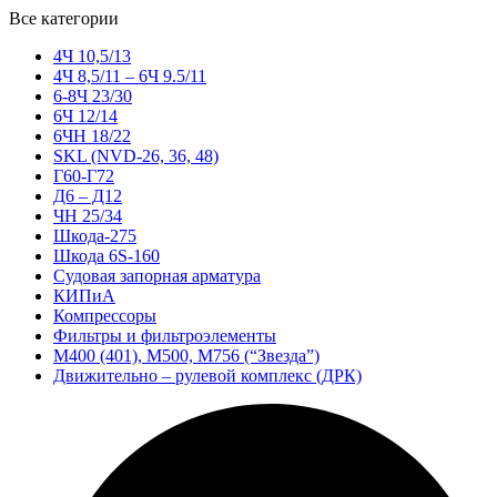
Все категории
4Ч 10,5/13
4Ч 8,5/11 – 6Ч 9.5/11
6-8Ч 23/30
6Ч 12/14
6ЧН 18/22
SKL (NVD-26, 36, 48)
Г60-Г72
Д6 – Д12
ЧН 25/34
Шкода-275
Шкода 6S-160
Судовая запорная арматура
КИПиА
Компрессоры
Фильтры и фильтроэлементы
М400 (401), М500, М756 (“Звезда”)
Движительно – рулевой комплекс (ДРК)