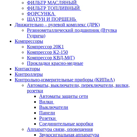
ФИЛЬТР МАСЛЯНЫЙ
ФИЛЬТР ТОПЛИВНЫЙ
ФОРСУНКА
ШАТУН И ПОРШЕНЬ
Движительно – рулевой комплекс (ДРК)
Резинометаллический подшипник (Втулка
Гудрича)
Компрессоры
Компрессор 20К1
Компрессор К2-150
Компрессор КВД-М(Г)
Прокладки красно-медные
Контакторы
Контроллеры
Контрольно-измерительные приборы (КИПиА)
Автоматы, выключатели, переключатели, вилки,
розетки
Автоматы защиты сети
Вилки
Выключатели
Панели
Розетки
Соединительные коробки
Аппаратура связи, оповещения
Звукосигнальная аппаратура