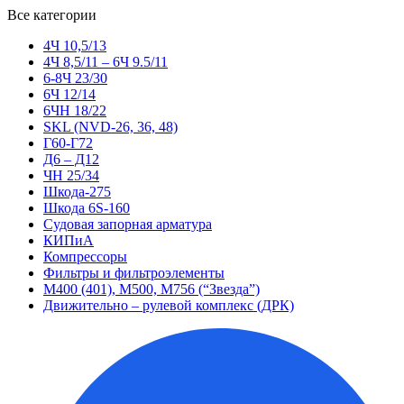
Все категории
4Ч 10,5/13
4Ч 8,5/11 – 6Ч 9.5/11
6-8Ч 23/30
6Ч 12/14
6ЧН 18/22
SKL (NVD-26, 36, 48)
Г60-Г72
Д6 – Д12
ЧН 25/34
Шкода-275
Шкода 6S-160
Судовая запорная арматура
КИПиА
Компрессоры
Фильтры и фильтроэлементы
М400 (401), М500, М756 (“Звезда”)
Движительно – рулевой комплекс (ДРК)