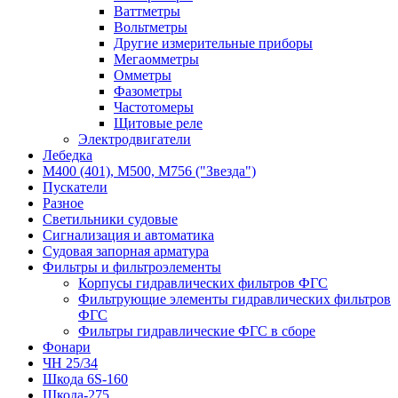
Ваттметры
Вольтметры
Другие измерительные приборы
Мегаомметры
Омметры
Фазометры
Частотомеры
Щитовые реле
Электродвигатели
Лебедка
М400 (401), М500, М756 ("Звезда")
Пускатели
Разное
Светильники судовые
Сигнализация и автоматика
Судовая запорная арматура
Фильтры и фильтроэлементы
Корпусы гидравлических фильтров ФГС
Фильтрующие элементы гидравлических фильтров
ФГС
Фильтры гидравлические ФГС в сборе
Фонари
ЧН 25/34
Шкода 6S-160
Шкода-275