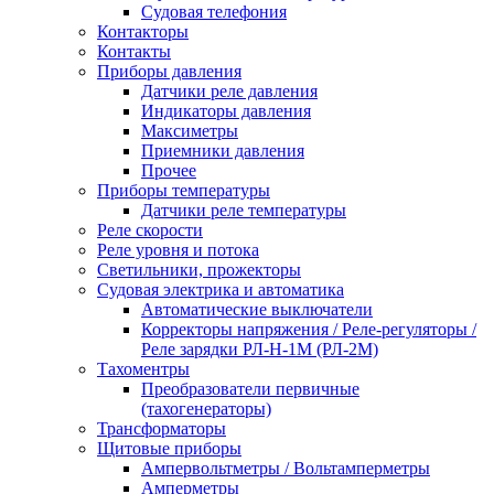
Судовая телефония
Контакторы
Контакты
Приборы давления
Датчики реле давления
Индикаторы давления
Максиметры
Приемники давления
Прочее
Приборы температуры
Датчики реле температуры
Реле скорости
Реле уровня и потока
Светильники, прожекторы
Судовая электрика и автоматика
Автоматические выключатели
Корректоры напряжения / Реле-регуляторы /
Реле зарядки РЛ-Н-1М (РЛ-2М)
Тахоментры
Преобразователи первичные
(тахогенераторы)
Трансформаторы
Щитовые приборы
Ампервольтметры / Вольтамперметры
Амперметры