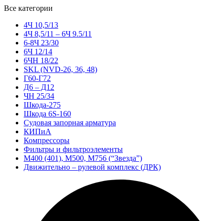
Все категории
4Ч 10,5/13
4Ч 8,5/11 – 6Ч 9.5/11
6-8Ч 23/30
6Ч 12/14
6ЧН 18/22
SKL (NVD-26, 36, 48)
Г60-Г72
Д6 – Д12
ЧН 25/34
Шкода-275
Шкода 6S-160
Судовая запорная арматура
КИПиА
Компрессоры
Фильтры и фильтроэлементы
М400 (401), М500, М756 (“Звезда”)
Движительно – рулевой комплекс (ДРК)