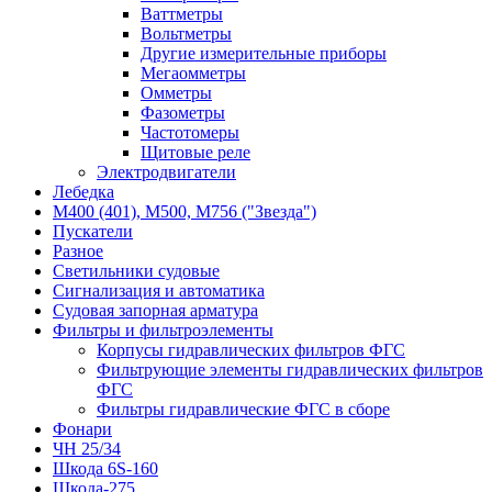
Ваттметры
Вольтметры
Другие измерительные приборы
Мегаомметры
Омметры
Фазометры
Частотомеры
Щитовые реле
Электродвигатели
Лебедка
М400 (401), М500, М756 ("Звезда")
Пускатели
Разное
Светильники судовые
Сигнализация и автоматика
Судовая запорная арматура
Фильтры и фильтроэлементы
Корпусы гидравлических фильтров ФГС
Фильтрующие элементы гидравлических фильтров
ФГС
Фильтры гидравлические ФГС в сборе
Фонари
ЧН 25/34
Шкода 6S-160
Шкода-275