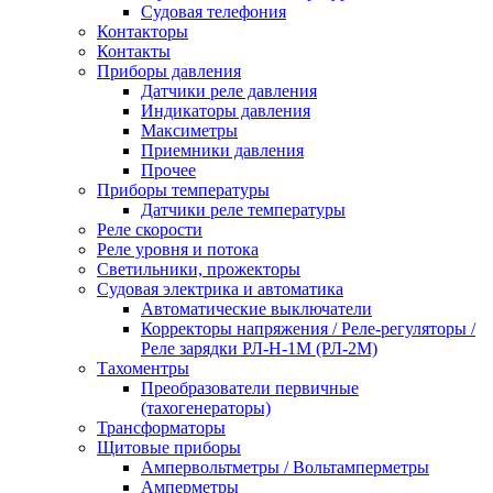
Судовая телефония
Контакторы
Контакты
Приборы давления
Датчики реле давления
Индикаторы давления
Максиметры
Приемники давления
Прочее
Приборы температуры
Датчики реле температуры
Реле скорости
Реле уровня и потока
Светильники, прожекторы
Судовая электрика и автоматика
Автоматические выключатели
Корректоры напряжения / Реле-регуляторы /
Реле зарядки РЛ-Н-1М (РЛ-2М)
Тахоментры
Преобразователи первичные
(тахогенераторы)
Трансформаторы
Щитовые приборы
Ампервольтметры / Вольтамперметры
Амперметры