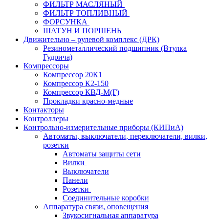
ФИЛЬТР МАСЛЯНЫЙ
ФИЛЬТР ТОПЛИВНЫЙ
ФОРСУНКА
ШАТУН И ПОРШЕНЬ
Движительно – рулевой комплекс (ДРК)
Резинометаллический подшипник (Втулка
Гудрича)
Компрессоры
Компрессор 20К1
Компрессор К2-150
Компрессор КВД-М(Г)
Прокладки красно-медные
Контакторы
Контроллеры
Контрольно-измерительные приборы (КИПиА)
Автоматы, выключатели, переключатели, вилки,
розетки
Автоматы защиты сети
Вилки
Выключатели
Панели
Розетки
Соединительные коробки
Аппаратура связи, оповещения
Звукосигнальная аппаратура