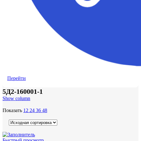
Перейти
5Д2-160001-1
Show column
Показать
12
24
36
48
Быстрый просмотр