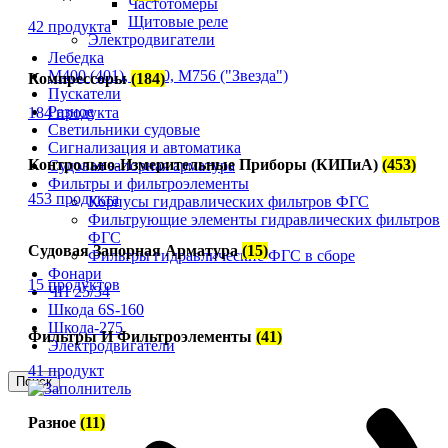
Частотомеры
Щитовые реле
42 продукта
Электродвигатели
Лебедка
М400 (401), М500, М756 ("Звезда")
Компрессоры
(184)
Пускатели
Разное
184 продукта
Светильники судовые
Сигнализация и автоматика
Контрольно-Измерительные Приборы (КИПиА)
(453)
Судовая запорная арматура
Фильтры и фильтроэлементы
453 продукта
Корпусы гидравлических фильтров ФГС
Фильтрующие элементы гидравлических фильтров
ФГС
Судовая Запорная Арматура
(15)
Фильтры гидравлические ФГС в сборе
Фонари
15 продуктов
ЧН 25/34
Шкода 6S-160
Шкода-275
Фильтры И Фильтроэлементы
(41)
Электродвигатели
41 продукт
Поиск
Разное
(11)