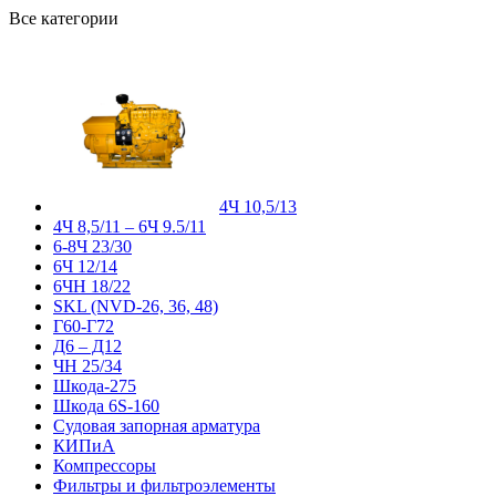
Все категории
4Ч 10,5/13
4Ч 8,5/11 – 6Ч 9.5/11
6-8Ч 23/30
6Ч 12/14
6ЧН 18/22
SKL (NVD-26, 36, 48)
Г60-Г72
Д6 – Д12
ЧН 25/34
Шкода-275
Шкода 6S-160
Судовая запорная арматура
КИПиА
Компрессоры
Фильтры и фильтроэлементы