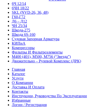
6Ч 12/14
6ЧН 18/22
SKL (NVD-26, 36, 48)
Г60-Г72
Д6 – Д12
ЧН 25/34
Шкода-275
Шкода 6S-160
Судовая Запорная Арматура
КИПиА
Компрессоры
Фильтры И Фильтроэлементы
М400 (401), М500, М756 (“Звезда”)
Движительно – Рулевой Комплекс (ДРК)
Главная
Каталог
Услуги
О Компании
Доставка И Оплата
Контакты
Инструкции, Руководства По Эксплуатации
Избранные
Логин / Регистрация