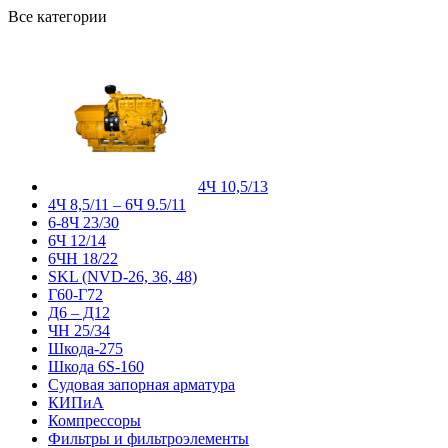
Все категории
4Ч 10,5/13
4Ч 8,5/11 – 6Ч 9.5/11
6-8Ч 23/30
6Ч 12/14
6ЧН 18/22
SKL (NVD-26, 36, 48)
Г60-Г72
Д6 – Д12
ЧН 25/34
Шкода-275
Шкода 6S-160
Судовая запорная арматура
КИПиА
Компрессоры
Фильтры и фильтроэлементы