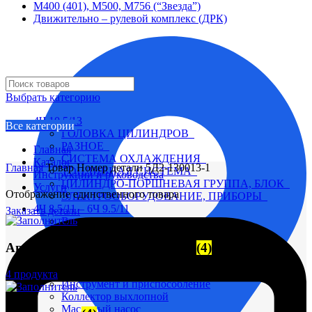
М400 (401), М500, М756 (“Звезда”)
Движительно – рулевой комплекс (ДРК)
Выбрать категорию
4Ч 10,5/13
Все категории
ГОЛОВКА ЦИЛИНДРОВ
РАЗНОЕ
Главная
СИСТЕМА ОХЛАЖДЕНИЯ
Каталог
Главная
Товар Номер детали
5Д2-130013-1
ТОПЛИВНАЯ СИСТЕМА
Инструкции и руководства
ЦИЛИНДРО-ПОРШНЕВАЯ ГРУППА, БЛОК
Услуги
Отображение единственного товара
ЭЛЕКТРООБОРУДОВАНИЕ, ПРИБОРЫ
4Ч 8,5/11 – 6Ч 9.5/11
Заказать детали
Вал коленчатый
Вал распределительный
Автоматические выключатели
(4)
Водяной насос
Глушитель
Головка цилиндра
4 продукта
Инструмент и приспособление
Коллектор выхлопной
Масляный насос