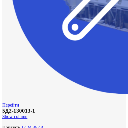
Перейти
5Д2-130013-1
Show column
Показать
12
24
36
48