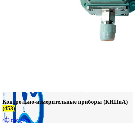
FTS-omsk@mail.ru
Меню
Контрольно-измерительные приборы (КИПиА)
(453)
453 продукта