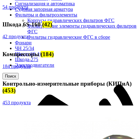
Сигнализация и автоматика
54 продукта
Судовая запорная арматура
Фильтры и фильтроэлементы
Корпусы гидравлических фильтров ФГС
Шкода 6S-160
(42)
Фильтрующие элементы гидравлических фильтров
ФГС
42 продукта
Фильтры гидравлические ФГС в сборе
Фонари
ЧН 25/34
Компрессоры
(184)
Шкода 6S-160
Шкода-275
Электродвигатели
184 продукта
Поиск
Контрольно-измерительные приборы (КИПиА)
(453)
453 продукта