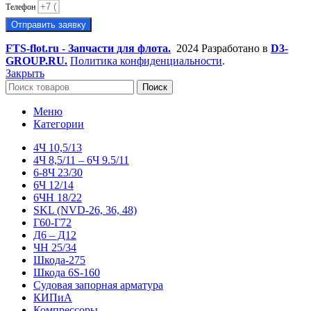
Телефон
Отправить заявку
FTS-flot.ru - Запчасти для флота.
2024 Разработано в
D3-
GROUP.RU.
Политика конфиденциальности
.
Закрыть
Поиск
Меню
Категории
4Ч 10,5/13
4Ч 8,5/11 – 6Ч 9.5/11
6-8Ч 23/30
6Ч 12/14
6ЧН 18/22
SKL (NVD-26, 36, 48)
Г60-Г72
Д6 – Д12
ЧН 25/34
Шкода-275
Шкода 6S-160
Судовая запорная арматура
КИПиА
Компрессоры