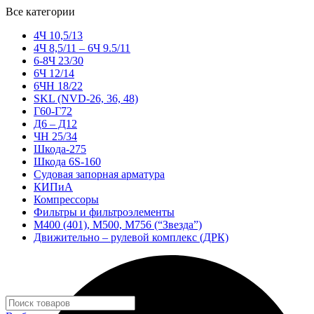
Все категории
4Ч 10,5/13
4Ч 8,5/11 – 6Ч 9.5/11
6-8Ч 23/30
6Ч 12/14
6ЧН 18/22
SKL (NVD-26, 36, 48)
Г60-Г72
Д6 – Д12
ЧН 25/34
Шкода-275
Шкода 6S-160
Судовая запорная арматура
КИПиА
Компрессоры
Фильтры и фильтроэлементы
М400 (401), М500, М756 (“Звезда”)
Движительно – рулевой комплекс (ДРК)