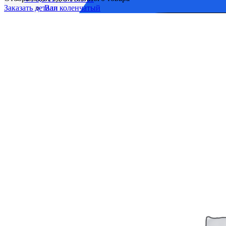
Заказать детали
Вал коленчатый
Вал распределительный
Водяной насос
Глушитель
Головка цилиндра
Инструмент и приспособление
Коллектор выхлопной
Масляный насос
Реверс-редуктор
Топливная аппаратура
Форсунки
Холодильник
Электрооборудование
6-8Ч 23/30
НАГНЕТАЮЩАЯ СЕКЦИЯ
6Ч 12/14
ГОЛОВКА ЦИЛИНДРОВ
РЕВЕРС-РЕДУКТОР
СИСТЕМА ОХЛАЖДЕНИЯ
ТОПЛИВНАЯ СИСТЕМА
ЦИЛИНДРО-ПОРШНЕВАЯ ГРУППА, БЛОК
ЭЛЕКТРООБОРУДОВАНИЕ, ПРИБОРЫ
6ЧН 18/22
НАГНЕТАЮЩАЯ СЕКЦИЯ
SKL (NVD-26, 36, 48)