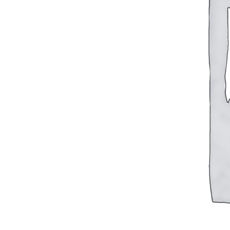
NVD 26
NVD 36
NVD 48
Автоматические выключатели
Г60-Г72
Генераторы
Д6 – Д12
БЛОК ЦИЛИНДРОВ
ВАЛ КОЛЕНЧАТЫЙ
ВАЛ ОТБОРА МОЩНОСТИ
ВАЛ РАСПРЕДЕЛИТЕЛЬНЫЙ
ВОЗДУХОРАСПРЕДЕЛИТЕЛЬ
ГОЛОВКА БЛОКА
КАРТЕР
НАГНЕТАЮЩАЯ СЕКЦИЯ
НАСОС ВОДЯНОЙ
НАСОС ЗАБОРТНОЙ ВОДЫ
НАСОС МАСЛЯНЫЙ
НАСОС ТОПЛИВНЫЙ
НАСОС ТОПЛИВОПОДКАЧИВАЮЩИЙ
НАСОС ЭЛЕКТРОМАСЛОПРОКАЧИВАЮЩИЙ
ОХЛАДИТЕЛИ
РЕВЕРС-РЕДУКТОР
ТРУБОПРОВОД ВОДЯНОЙ