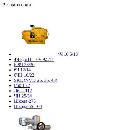
Все категории
4Ч 10,5/13
4Ч 8,5/11 – 6Ч 9.5/11
6-8Ч 23/30
6Ч 12/14
6ЧН 18/22
SKL (NVD-26, 36, 48)
Г60-Г72
Д6 – Д12
ЧН 25/34
Шкода-275
Шкода 6S-160