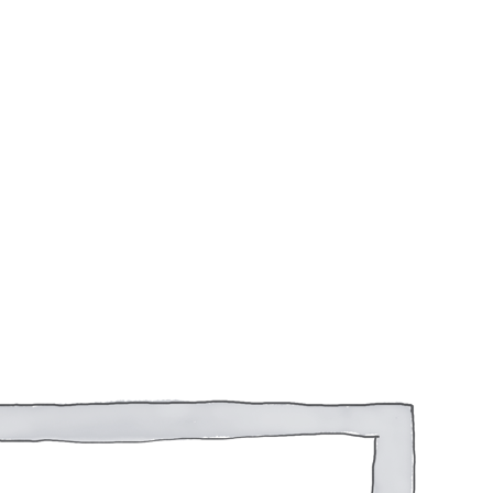
Реле зарядки РЛ-Н-1М (РЛ-2М)