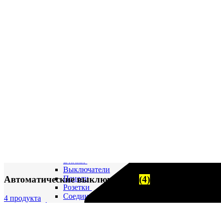
ТРУБОПРОВОД ВОЗДУШНЫЙ
ТРУБОПРОВОД ТОПЛИВНЫЙ
ФИЛЬТР МАСЛЯНЫЙ
ФИЛЬТР ТОПЛИВНЫЙ
ФОРСУНКА
ШАТУН И ПОРШЕНЬ
Движительно – рулевой комплекс (ДРК)
Резинометаллический подшипник (Втулка Гудрича)
Компрессоры
Компрессор 20К1
Компрессор К2-150
Компрессор КВД-М(Г)
Прокладки красно-медные
Контакторы
Контроллеры
Контрольно-измерительные приборы (КИПиА)
Автоматы, выключатели, переключатели, вилки, ро
Автоматы защиты сети
Вилки
Выключатели
Автоматические выключатели
(4)
Панели
Розетки
Соединительные коробки
4 продукта
Аппаратура связи, оповещения
Звукосигнальная аппаратура