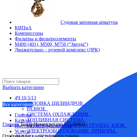
Судовая запорная арматура
КИПиА
Компрессоры
Фильтры и фильтроэлементы
М400 (401), М500, М756 (“Звезда”)
Движительно – рулевой комплекс (ДРК)
Выбрать категорию
4Ч 10,5/13
ГОЛОВКА ЦИЛИНДРОВ
Все категории
РАЗНОЕ
СИСТЕМА ОХЛАЖДЕНИЯ
Главная
ТОПЛИВНАЯ СИСТЕМА
Каталог
Главная
Товар Номер детали
572-08904
ЦИЛИНДРО-ПОРШНЕВАЯ ГРУППА, БЛОК
Инструкции и руководства
ЭЛЕКТРООБОРУДОВАНИЕ, ПРИБОРЫ
Услуги
Отображение единственного товара
4Ч 8,5/11 – 6Ч 9.5/11