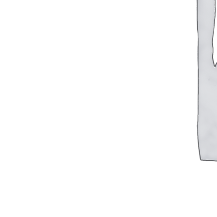
Другие измерительные приборы
Мегаомметры
Омметры
Фазометры
Частотомеры
Щитовые реле
Электродвигатели
Лебедка
М400 (401), М500, М756 ("Звезда")
Пускатели
Разное
Светильники судовые
Сигнализация и автоматика
Судовая запорная арматура
Фильтры и фильтроэлементы
Корпусы гидравлических фильтров ФГС
Фильтрующие элементы гидравлических фильтров
Фильтры гидравлические ФГС в сборе
Фонари
ЧН 25/34
Шкода 6S-160
Шкода-275
Электродвигатели
Поиск