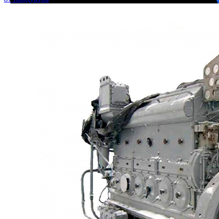
М400 (401), М500, М756 ("Звезда")
Пускатели
Разное
Светильники судовые
Сигнализация и автоматика
Судовая запорная арматура
Фильтры и фильтроэлементы
Корпусы гидравлических фильтров ФГС
Фильтрующие элементы гидравлических фильтров
Фильтры гидравлические ФГС в сборе
Фонари
ЧН 25/34
Шкода 6S-160
Шкода-275
Электродвигатели
Поиск