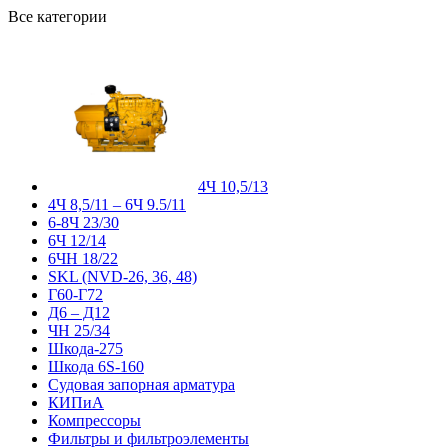
Все категории
4Ч 10,5/13
4Ч 8,5/11 – 6Ч 9.5/11
6-8Ч 23/30
6Ч 12/14
6ЧН 18/22
SKL (NVD-26, 36, 48)
Г60-Г72
Д6 – Д12
ЧН 25/34
Шкода-275
Шкода 6S-160
Судовая запорная арматура
КИПиА
Компрессоры
Фильтры и фильтроэлементы