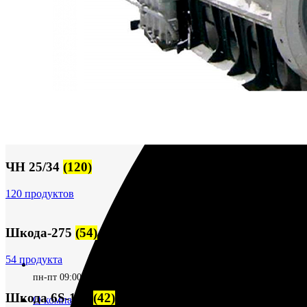
ЧН 25/34
(120)
120 продуктов
Шкода-275
(54)
54 продукта
пн-пт 09:00–17:00 (UTC+6)
Шкода 6S-160
(42)
О компании