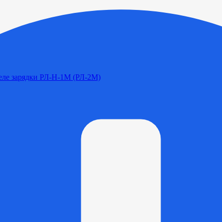
Реле зарядки РЛ-Н-1М (РЛ-2М)