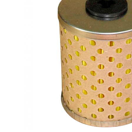
FTS-omsk@mail.ru
Меню
Логин / Регистрация
0
пунктов
0,00
₽