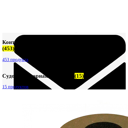
+7 (913) 672-49-54
Контрольно-измерительные приборы (КИПиА)
(453)
453 продукта
Судовая запорная арматура
(15)
15 продуктов