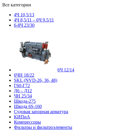
Все категории
4Ч 10,5/13
4Ч 8,5/11 – 6Ч 9.5/11
6-8Ч 23/30
6Ч 12/14
6ЧН 18/22
SKL (NVD-26, 36, 48)
Г60-Г72
Д6 – Д12
ЧН 25/34
Шкода-275
Шкода 6S-160
Судовая запорная арматура
КИПиА
Компрессоры
Фильтры и фильтроэлементы