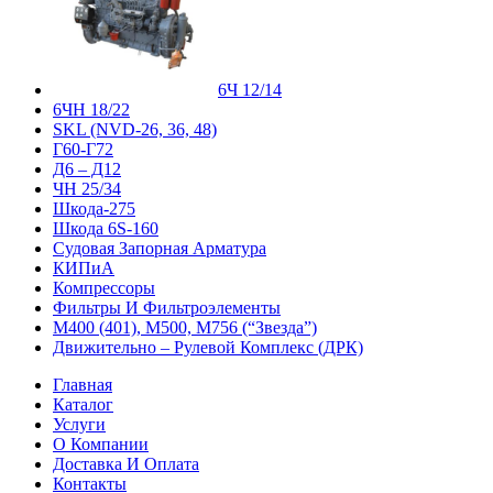
6Ч 12/14
6ЧН 18/22
SKL (NVD-26, 36, 48)
Г60-Г72
Д6 – Д12
ЧН 25/34
Шкода-275
Шкода 6S-160
Судовая Запорная Арматура
КИПиА
Компрессоры
Фильтры И Фильтроэлементы
М400 (401), М500, М756 (“Звезда”)
Движительно – Рулевой Комплекс (ДРК)
Главная
Каталог
Услуги
О Компании
Доставка И Оплата
Контакты