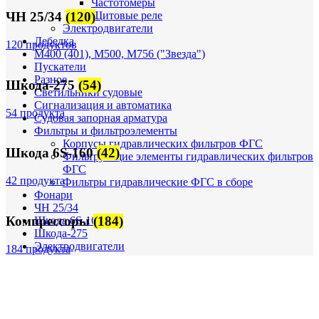
Частотомеры
Щитовые реле
ЧН 25/34
(120)
Электродвигатели
Лебедка
120 продуктов
М400 (401), М500, М756 ("Звезда")
Пускатели
Разное
Шкода-275
(54)
Светильники судовые
Сигнализация и автоматика
54 продукта
Судовая запорная арматура
Фильтры и фильтроэлементы
Корпусы гидравлических фильтров ФГС
Шкода 6S-160
(42)
Фильтрующие элементы гидравлических фильтров
ФГС
42 продукта
Фильтры гидравлические ФГС в сборе
Фонари
ЧН 25/34
Компрессоры
(184)
Шкода 6S-160
Шкода-275
Электродвигатели
184 продукта
Поиск