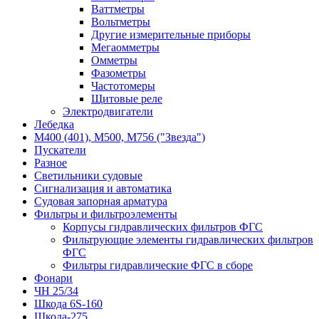
Ваттметры
Вольтметры
Другие измерительные приборы
Мегаомметры
Омметры
Фазометры
Частотомеры
Щитовые реле
Электродвигатели
Лебедка
М400 (401), М500, М756 ("Звезда")
Пускатели
Разное
Светильники судовые
Сигнализация и автоматика
Судовая запорная арматура
Фильтры и фильтроэлементы
Корпусы гидравлических фильтров ФГС
Фильтрующие элементы гидравлических фильтров
ФГС
Фильтры гидравлические ФГС в сборе
Фонари
ЧН 25/34
Шкода 6S-160
Шкода-275