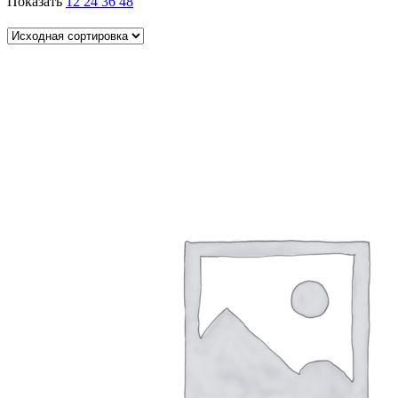
Показать
12
24
36
48