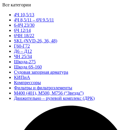
Все категории
4Ч 10,5/13
4Ч 8,5/11 – 6Ч 9.5/11
6-8Ч 23/30
6Ч 12/14
6ЧН 18/22
SKL (NVD-26, 36, 48)
Г60-Г72
Д6 – Д12
ЧН 25/34
Шкода-275
Шкода 6S-160
Судовая запорная арматура
КИПиА
Компрессоры
Фильтры и фильтроэлементы
М400 (401), М500, М756 (“Звезда”)
Движительно – рулевой комплекс (ДРК)