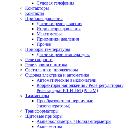
Судовая телефония
Контакторы
Контакты
Приборы давления
Датчики реле давления
Индикаторы давления
Максиметры
Приемники давления
Прочее
Приборы температуры
Датчики реле температуры
Реле скорости
Реле уровня и потока
Светильники, прожекторы
Судовая электрика и автоматика
Автоматические выключатели
Корректоры напряжения / Реле-регуляторы /
Реле зарядки РЛ-Н-1М (РЛ-2М)
Тахоментры
Преобразователи первичные
(тахогенераторы)
Трансформаторы
Щитовые приборы
Ампервольтметры / Вольтамперметры
Амперметры