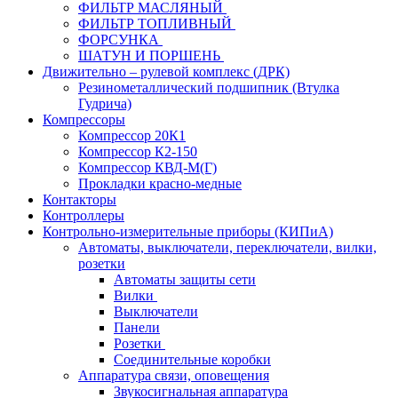
ФИЛЬТР МАСЛЯНЫЙ
ФИЛЬТР ТОПЛИВНЫЙ
ФОРСУНКА
ШАТУН И ПОРШЕНЬ
Движительно – рулевой комплекс (ДРК)
Резинометаллический подшипник (Втулка
Гудрича)
Компрессоры
Компрессор 20К1
Компрессор К2-150
Компрессор КВД-М(Г)
Прокладки красно-медные
Контакторы
Контроллеры
Контрольно-измерительные приборы (КИПиА)
Автоматы, выключатели, переключатели, вилки,
розетки
Автоматы защиты сети
Вилки
Выключатели
Панели
Розетки
Соединительные коробки
Аппаратура связи, оповещения
Звукосигнальная аппаратура