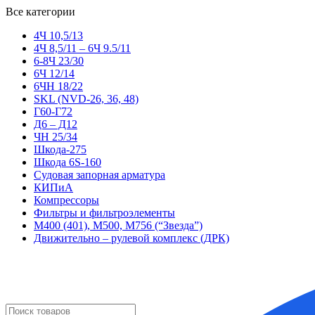
Все категории
4Ч 10,5/13
4Ч 8,5/11 – 6Ч 9.5/11
6-8Ч 23/30
6Ч 12/14
6ЧН 18/22
SKL (NVD-26, 36, 48)
Г60-Г72
Д6 – Д12
ЧН 25/34
Шкода-275
Шкода 6S-160
Судовая запорная арматура
КИПиА
Компрессоры
Фильтры и фильтроэлементы
М400 (401), М500, М756 (“Звезда”)
Движительно – рулевой комплекс (ДРК)