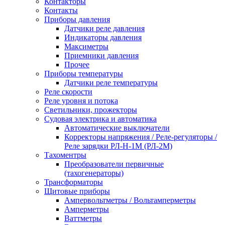
Контакторы
Контакты
Приборы давления
Датчики реле давления
Индикаторы давления
Максиметры
Приемники давления
Прочее
Приборы температуры
Датчики реле температуры
Реле скорости
Реле уровня и потока
Светильники, прожекторы
Судовая электрика и автоматика
Автоматические выключатели
Корректоры напряжения / Реле-регуляторы /
Реле зарядки РЛ-Н-1М (РЛ-2М)
Тахоментры
Преобразователи первичные
(тахогенераторы)
Трансформаторы
Щитовые приборы
Ампервольтметры / Вольтамперметры
Амперметры
Ваттметры