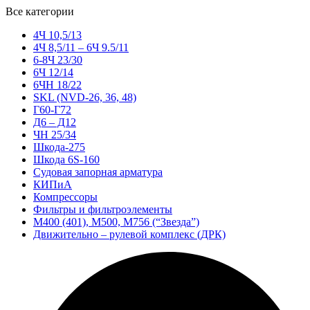
Все категории
4Ч 10,5/13
4Ч 8,5/11 – 6Ч 9.5/11
6-8Ч 23/30
6Ч 12/14
6ЧН 18/22
SKL (NVD-26, 36, 48)
Г60-Г72
Д6 – Д12
ЧН 25/34
Шкода-275
Шкода 6S-160
Судовая запорная арматура
КИПиА
Компрессоры
Фильтры и фильтроэлементы
М400 (401), М500, М756 (“Звезда”)
Движительно – рулевой комплекс (ДРК)