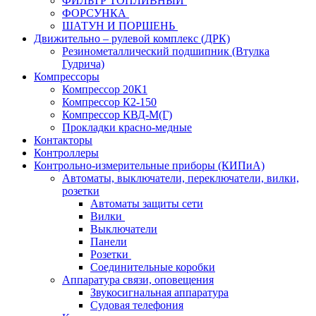
ФИЛЬТР ТОПЛИВНЫЙ
ФОРСУНКА
ШАТУН И ПОРШЕНЬ
Движительно – рулевой комплекс (ДРК)
Резинометаллический подшипник (Втулка
Гудрича)
Компрессоры
Компрессор 20К1
Компрессор К2-150
Компрессор КВД-М(Г)
Прокладки красно-медные
Контакторы
Контроллеры
Контрольно-измерительные приборы (КИПиА)
Автоматы, выключатели, переключатели, вилки,
розетки
Автоматы защиты сети
Вилки
Выключатели
Панели
Розетки
Соединительные коробки
Аппаратура связи, оповещения
Звукосигнальная аппаратура
Судовая телефония