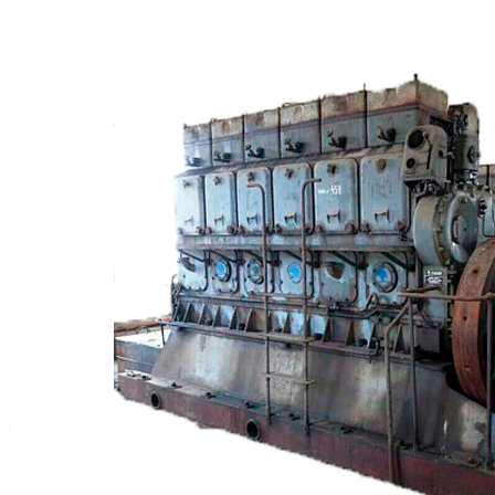
Сигнализация и автоматика
Судовая запорная арматура
Фильтры и фильтроэлементы
Корпусы гидравлических фильтров ФГС
Фильтрующие элементы гидравлических фильтров
ФГС
Фильтры гидравлические ФГС в сборе
Фонари
ЧН 25/34
Шкода 6S-160
Шкода-275
Электродвигатели
Поиск