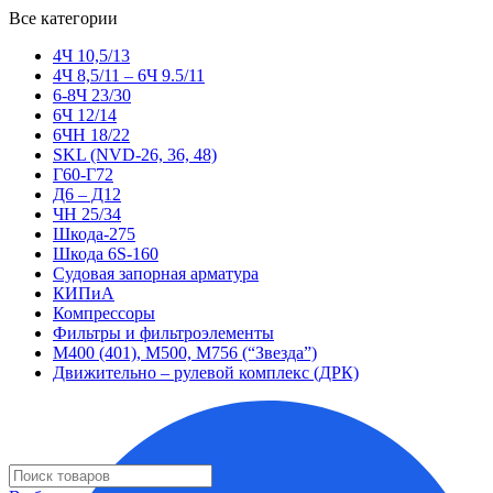
Все категории
4Ч 10,5/13
4Ч 8,5/11 – 6Ч 9.5/11
6-8Ч 23/30
6Ч 12/14
6ЧН 18/22
SKL (NVD-26, 36, 48)
Г60-Г72
Д6 – Д12
ЧН 25/34
Шкода-275
Шкода 6S-160
Судовая запорная арматура
КИПиА
Компрессоры
Фильтры и фильтроэлементы
М400 (401), М500, М756 (“Звезда”)
Движительно – рулевой комплекс (ДРК)