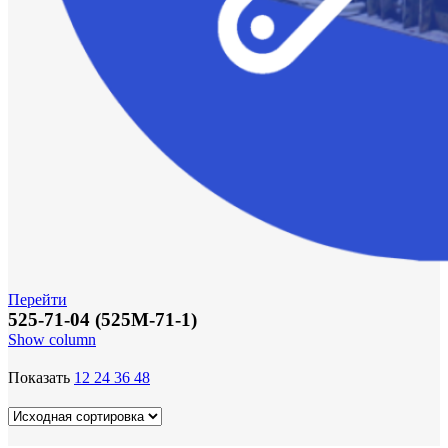
Перейти
525-71-04 (525М-71-1)
Show column
Показать
12
24
36
48