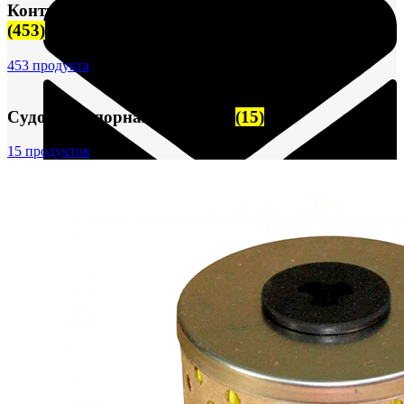
Контрольно-измерительные приборы (КИПиА)
(453)
453 продукта
Судовая запорная арматура
(15)
15 продуктов
FTS-omsk@mail.ru
Меню