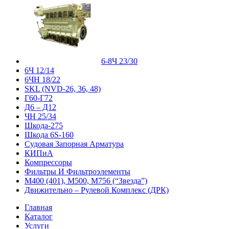
6-8Ч 23/30
6Ч 12/14
6ЧН 18/22
SKL (NVD-26, 36, 48)
Г60-Г72
Д6 – Д12
ЧН 25/34
Шкода-275
Шкода 6S-160
Судовая Запорная Арматура
КИПиА
Компрессоры
Фильтры И Фильтроэлементы
М400 (401), М500, М756 (“Звезда”)
Движительно – Рулевой Комплекс (ДРК)
Главная
Каталог
Услуги