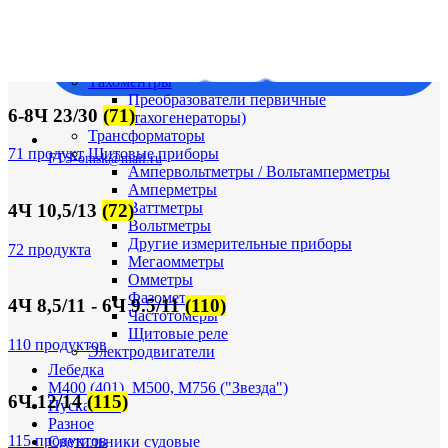
Судовая электрика и автоматика
Автоматические выключатели
Корректоры напряжения / Реле-регуляторы /
Реле зарядки РЛ-Н-1М (РЛ-2М)
Тахоментры
Преобразователи первичные
6-8Ч 23/30
(71)
(тахогенераторы)
Трансформаторы
Щитовые приборы
71 продукт
FTS-omsk@mail.ru
Ампервольтметры / Вольтамперметры
Амперметры
Ваттметры
4Ч 10,5/13
(72)
Вольтметры
Другие измерительные приборы
72 продукта
Мегаомметры
Омметры
Фазометры
4Ч 8,5/11 - 6Ч 9.5/11
(110)
Частотомеры
Щитовые реле
110 продуктов
Электродвигатели
Лебедка
М400 (401), М500, М756 ("Звезда")
6Ч 12/14
(115)
Пускатели
Разное
115 продуктов
Светильники судовые