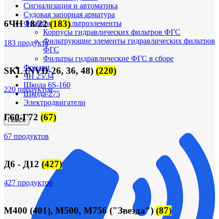
Сигнализация и автоматика
Судовая запорная арматура
6ЧН 18/22
(183)
Фильтры и фильтроэлементы
Корпусы гидравлических фильтров ФГС
Фильтрующие элементы гидравлических фильтров
183 продукта
ФГС
Фильтры гидравлические ФГС в сборе
Фонари
SKL (NVD-26, 36, 48)
(220)
ЧН 25/34
Шкода 6S-160
220 продуктов
Шкода-275
Электродвигатели
Г60-Г72
(67)
Поиск
67 продуктов
Д6 - Д12
(427)
427 продуктов
М400 (401), М500, М756 ("Звезда")
(87)