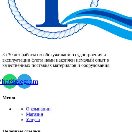
За 30 лет работы по обслуживанию судостроения и
эксплуатации флота нами накоплен немалый опыт в
качественных поставках материалов и оборудования.
hatsapp
Telegram
Меню
О компании
Магазин
Услуги
Полезные ссылки