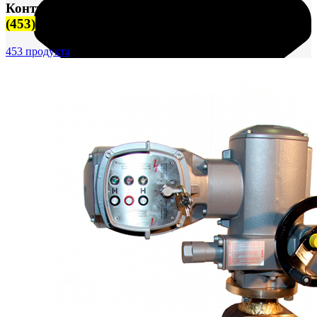
Контрольно-измерительные приборы (КИПиА)
(453)
453 продукта
FTS-omsk@mail.ru
Меню
Логин / Регистрация
0
пунктов
0,00
₽