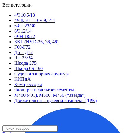
Все категории
4Ч 10,5/13
4Ч 8,5/11 – 6Ч 9.5/11
6-8Ч 23/30
6Ч 12/14
6ЧН 18/22
SKL (NVD-26, 36, 48)
Г60-Г72
Д6 – Д12
ЧН 25/34
Шкода-275
Шкода 6S-160
Судовая запорная арматура
КИПиА
Компрессоры
Фильтры и фильтроэлементы
М400 (401), М500, М756 (“Звезда”)
Движительно – рулевой комплекс (ДРК)