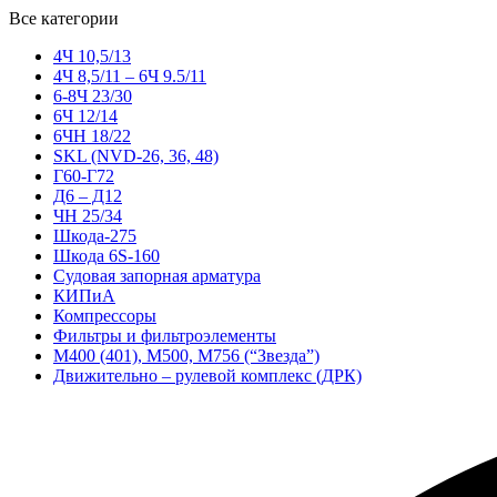
Все категории
4Ч 10,5/13
4Ч 8,5/11 – 6Ч 9.5/11
6-8Ч 23/30
6Ч 12/14
6ЧН 18/22
SKL (NVD-26, 36, 48)
Г60-Г72
Д6 – Д12
ЧН 25/34
Шкода-275
Шкода 6S-160
Судовая запорная арматура
КИПиА
Компрессоры
Фильтры и фильтроэлементы
М400 (401), М500, М756 (“Звезда”)
Движительно – рулевой комплекс (ДРК)