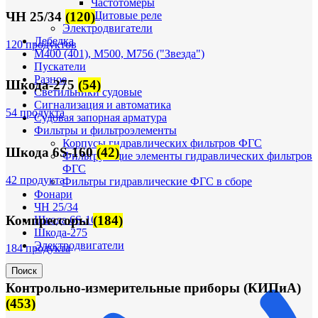
Частотомеры
Щитовые реле
ЧН 25/34
(120)
Электродвигатели
Лебедка
120 продуктов
М400 (401), М500, М756 ("Звезда")
Пускатели
Разное
Шкода-275
(54)
Светильники судовые
Сигнализация и автоматика
54 продукта
Судовая запорная арматура
Фильтры и фильтроэлементы
Корпусы гидравлических фильтров ФГС
Шкода 6S-160
(42)
Фильтрующие элементы гидравлических фильтров
ФГС
42 продукта
Фильтры гидравлические ФГС в сборе
Фонари
ЧН 25/34
Компрессоры
(184)
Шкода 6S-160
Шкода-275
Электродвигатели
184 продукта
Поиск
Контрольно-измерительные приборы (КИПиА)
(453)