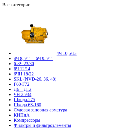
Все категории
4Ч 10,5/13
4Ч 8,5/11 – 6Ч 9.5/11
6-8Ч 23/30
6Ч 12/14
6ЧН 18/22
SKL (NVD-26, 36, 48)
Г60-Г72
Д6 – Д12
ЧН 25/34
Шкода-275
Шкода 6S-160
Судовая запорная арматура
КИПиА
Компрессоры
Фильтры и фильтроэлементы