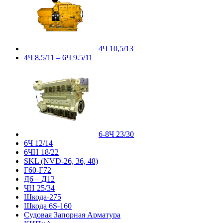
4Ч 10,5/13
4Ч 8,5/11 – 6Ч 9.5/11
6-8Ч 23/30
6Ч 12/14
6ЧН 18/22
SKL (NVD-26, 36, 48)
Г60-Г72
Д6 – Д12
ЧН 25/34
Шкода-275
Шкода 6S-160
Судовая Запорная Арматура