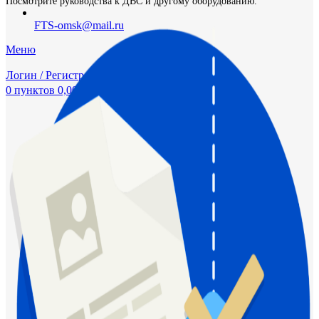
Посмотрите руководства к ДВС и другому оборудованию.
FTS-omsk@mail.ru
Меню
Логин / Регистрация
0
пунктов
0,00
₽