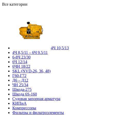
Все категории
4Ч 10,5/13
4Ч 8,5/11 – 6Ч 9.5/11
6-8Ч 23/30
6Ч 12/14
6ЧН 18/22
SKL (NVD-26, 36, 48)
Г60-Г72
Д6 – Д12
ЧН 25/34
Шкода-275
Шкода 6S-160
Судовая запорная арматура
КИПиА
Компрессоры
Фильтры и фильтроэлементы