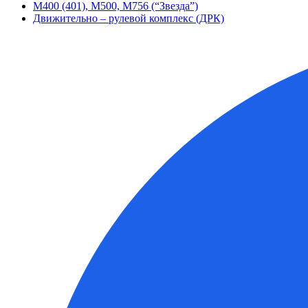
М400 (401), М500, М756 (“Звезда”)
Движительно – рулевой комплекс (ДРК)