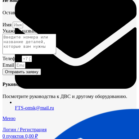
Не нашли деталь?
Оставьте заявку и мы постараемся вам помочь.
Имя
Укажите название или номера деталей
Телефон
Email
Отправить заявку
Руководства и инструкции
Посмотрите руководства к ДВС и другому оборудованию.
FTS-omsk@mail.ru
Меню
Логин / Регистрация
0
пунктов
0,00
₽