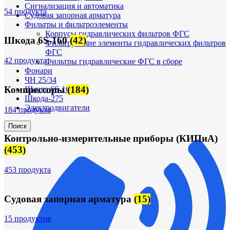
Сигнализация и автоматика
54 продукта
Судовая запорная арматура
Фильтры и фильтроэлементы
Корпусы гидравлических фильтров ФГС
Шкода 6S-160
(42)
Фильтрующие элементы гидравлических фильтров
ФГС
42 продукта
Фильтры гидравлические ФГС в сборе
Фонари
ЧН 25/34
Компрессоры
(184)
Шкода 6S-160
Шкода-275
Электродвигатели
184 продукта
Поиск
Контрольно-измерительные приборы (КИПиА)
(453)
453 продукта
Судовая запорная арматура
(15)
15 продуктов