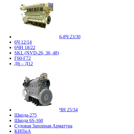
6-8Ч 23/30
6Ч 12/14
6ЧН 18/22
SKL (NVD-26, 36, 48)
Г60-Г72
Д6 – Д12
ЧН 25/34
Шкода-275
Шкода 6S-160
Судовая Запорная Арматура
КИПиА