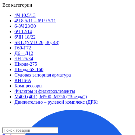
Все категории
4Ч 10,5/13
4Ч 8,5/11 – 6Ч 9.5/11
6-8Ч 23/30
6Ч 12/14
6ЧН 18/22
SKL (NVD-26, 36, 48)
Г60-Г72
Д6 – Д12
ЧН 25/34
Шкода-275
Шкода 6S-160
Судовая запорная арматура
КИПиА
Компрессоры
Фильтры и фильтроэлементы
М400 (401), М500, М756 (“Звезда”)
Движительно – рулевой комплекс (ДРК)