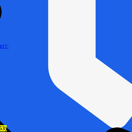
 ФГС
53)