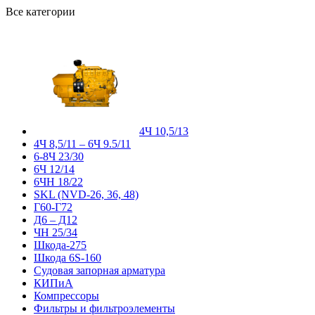
Все категории
4Ч 10,5/13
4Ч 8,5/11 – 6Ч 9.5/11
6-8Ч 23/30
6Ч 12/14
6ЧН 18/22
SKL (NVD-26, 36, 48)
Г60-Г72
Д6 – Д12
ЧН 25/34
Шкода-275
Шкода 6S-160
Судовая запорная арматура
КИПиА
Компрессоры
Фильтры и фильтроэлементы