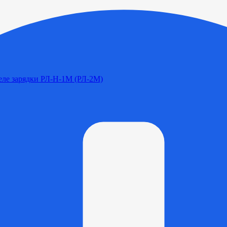
Реле зарядки РЛ-Н-1М (РЛ-2М)