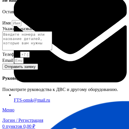
Не нашли деталь?
Оставьте заявку и мы постараемся вам помочь.
Имя
Укажите название или номера деталей
Телефон
Email
Отправить заявку
Руководства и инструкции
Посмотрите руководства к ДВС и другому оборудованию.
FTS-omsk@mail.ru
Меню
Логин / Регистрация
0
пунктов
0,00
₽