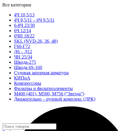
Все категории
4Ч 10,5/13
4Ч 8,5/11 – 6Ч 9.5/11
6-8Ч 23/30
6Ч 12/14
6ЧН 18/22
SKL (NVD-26, 36, 48)
Г60-Г72
Д6 – Д12
ЧН 25/34
Шкода-275
Шкода 6S-160
Судовая запорная арматура
КИПиА
Компрессоры
Фильтры и фильтроэлементы
М400 (401), М500, М756 (“Звезда”)
Движительно – рулевой комплекс (ДРК)