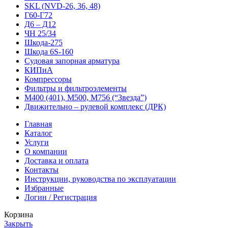
SKL (NVD-26, 36, 48)
Г60-Г72
Д6 – Д12
ЧН 25/34
Шкода-275
Шкода 6S-160
Судовая запорная арматура
КИПиА
Компрессоры
Фильтры и фильтроэлементы
М400 (401), М500, М756 (“Звезда”)
Движительно – рулевой комплекс (ДРК)
Главная
Каталог
Услуги
О компании
Доставка и оплата
Контакты
Инструкции, руководства по эксплуатации
Избранные
Логин / Регистрация
Корзина
Закрыть