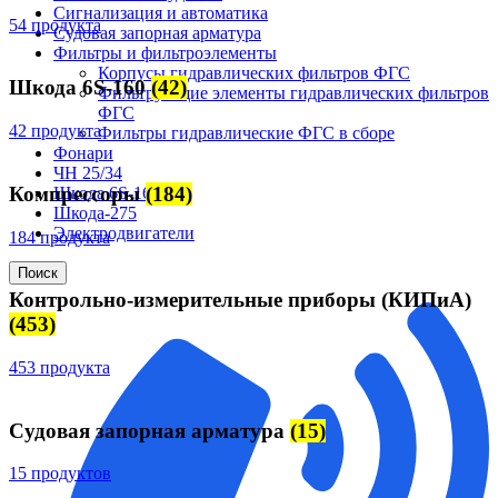
Сигнализация и автоматика
54 продукта
Судовая запорная арматура
Фильтры и фильтроэлементы
Корпусы гидравлических фильтров ФГС
Шкода 6S-160
(42)
Фильтрующие элементы гидравлических фильтров
ФГС
42 продукта
Фильтры гидравлические ФГС в сборе
Фонари
ЧН 25/34
Компрессоры
(184)
Шкода 6S-160
Шкода-275
Электродвигатели
184 продукта
Поиск
Контрольно-измерительные приборы (КИПиА)
(453)
453 продукта
Судовая запорная арматура
(15)
15 продуктов