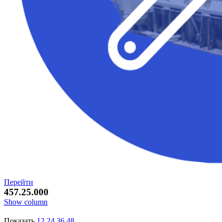
Перейти
457.25.000
Show column
Показать
12
24
36
48