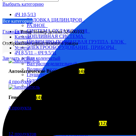
Выбрать категорию
4Ч 10,5/13
ГОЛОВКА ЦИЛИНДРОВ
Все категории
РАЗНОЕ
СИСТЕМА ОХЛАЖДЕНИЯ
Главная
Главная
Товар Номер детали
32-600102
ТОПЛИВНАЯ СИСТЕМА
Каталог
ЦИЛИНДРО-ПОРШНЕВАЯ ГРУППА, БЛОК
Инструкции и руководства
Отображение единственного товара
ЭЛЕКТРООБОРУДОВАНИЕ, ПРИБОРЫ
Услуги
4Ч 8,5/11 – 6Ч 9.5/11
Заказать детали
Вал коленчатый
Вал распределительный
Водяной насос
Автоматические Выключатели
(4)
Глушитель
Головка цилиндра
4 продукта
Инструмент и приспособление
Коллектор выхлопной
Масляный насос
Генераторы
(4)
Реверс-редуктор
Топливная аппаратура
4 продукта
Форсунки
Холодильник
Движительно - Рулевой Комплекс (ДРК)
(12)
Электрооборудование
6-8Ч 23/30
12 продуктов
НАГНЕТАЮЩАЯ СЕКЦИЯ