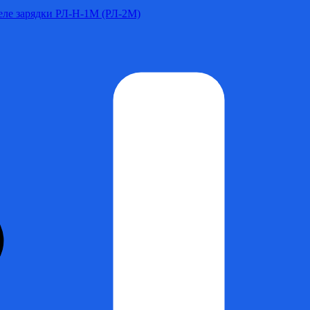
Реле зарядки РЛ-Н-1М (РЛ-2М)