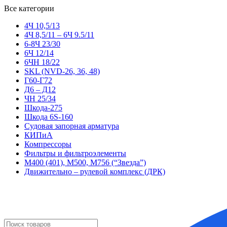
Все категории
4Ч 10,5/13
4Ч 8,5/11 – 6Ч 9.5/11
6-8Ч 23/30
6Ч 12/14
6ЧН 18/22
SKL (NVD-26, 36, 48)
Г60-Г72
Д6 – Д12
ЧН 25/34
Шкода-275
Шкода 6S-160
Судовая запорная арматура
КИПиА
Компрессоры
Фильтры и фильтроэлементы
М400 (401), М500, М756 (“Звезда”)
Движительно – рулевой комплекс (ДРК)