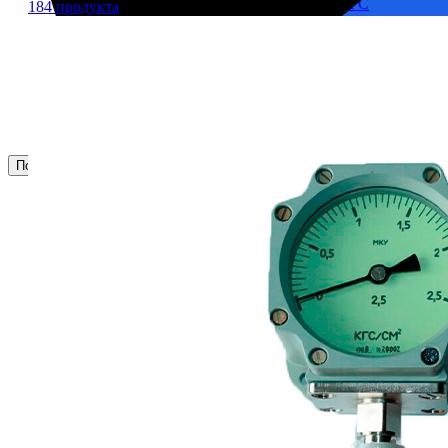
Корпусы гидравлических фильтров ФГС
184 продукта
Фильтрующие элементы гидравлических фильтров
Фильтры гидравлические ФГС в сборе
Фонари
ЧН 25/34
Шкода 6S-160
Шкода-275
Электродвигатели
Поиск