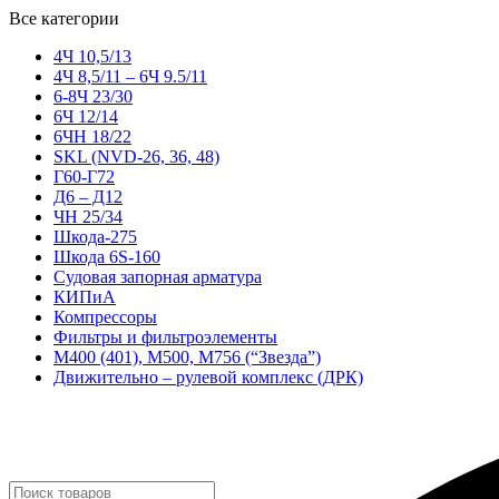
Все категории
4Ч 10,5/13
4Ч 8,5/11 – 6Ч 9.5/11
6-8Ч 23/30
6Ч 12/14
6ЧН 18/22
SKL (NVD-26, 36, 48)
Г60-Г72
Д6 – Д12
ЧН 25/34
Шкода-275
Шкода 6S-160
Судовая запорная арматура
КИПиА
Компрессоры
Фильтры и фильтроэлементы
М400 (401), М500, М756 (“Звезда”)
Движительно – рулевой комплекс (ДРК)