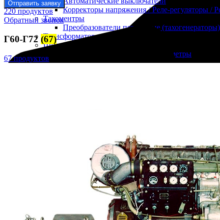
Автоматические выключатели
Отправить заявку
Корректоры напряжения / Реле-регуляторы / 
220 продуктов
Тахоментры
Обратный звонок
Преобразователи первичные (тахогенераторы)
Трансформаторы
Г60-Г72
(67)
Щитовые приборы
Ампервольтметры / Вольтамперметры
67 продуктов
Амперметры
Ваттметры
Вольтметры
Другие измерительные приборы
Мегаомметры
Омметры
Фазометры
Частотомеры
Щитовые реле
Электродвигатели
Лебедка
М400 (401), М500, М756 ("Звезда")
Пускатели
Разное
Светильники судовые
Сигнализация и автоматика
Судовая запорная арматура
Фильтры и фильтроэлементы