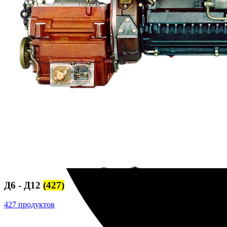
Корпусы гидравлических фильтров ФГС
Фильтрующие элементы гидравлических фильтров
Фильтры гидравлические ФГС в сборе
Фонари
ЧН 25/34
Шкода 6S-160
Шкода-275
Электродвигатели
Поиск
Д6 - Д12
(427)
427 продуктов