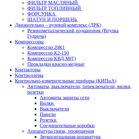
ФИЛЬТР МАСЛЯНЫЙ
ФИЛЬТР ТОПЛИВНЫЙ
ФОРСУНКА
ШАТУН И ПОРШЕНЬ
Движительно – рулевой комплекс (ДРК)
Резинометаллический подшипник (Втулка
Гудрича)
Компрессоры
Компрессор 20К1
Компрессор К2-150
Компрессор КВД-М(Г)
Прокладки красно-медные
Контакторы
Контроллеры
Контрольно-измерительные приборы (КИПиА)
Автоматы, выключатели, переключатели, вилки,
розетки
Автоматы защиты сети
Вилки
Выключатели
Панели
Розетки
Соединительные коробки
Аппаратура связи, оповещения
Звукосигнальная аппаратура