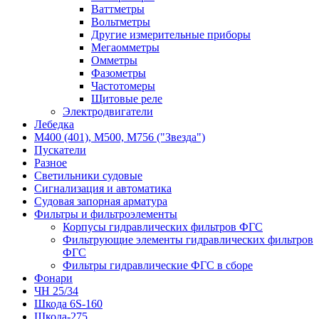
Ваттметры
Вольтметры
Другие измерительные приборы
Мегаомметры
Омметры
Фазометры
Частотомеры
Щитовые реле
Электродвигатели
Лебедка
М400 (401), М500, М756 ("Звезда")
Пускатели
Разное
Светильники судовые
Сигнализация и автоматика
Судовая запорная арматура
Фильтры и фильтроэлементы
Корпусы гидравлических фильтров ФГС
Фильтрующие элементы гидравлических фильтров
ФГС
Фильтры гидравлические ФГС в сборе
Фонари
ЧН 25/34
Шкода 6S-160
Шкода-275