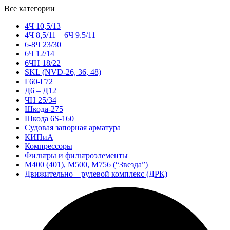
Все категории
4Ч 10,5/13
4Ч 8,5/11 – 6Ч 9.5/11
6-8Ч 23/30
6Ч 12/14
6ЧН 18/22
SKL (NVD-26, 36, 48)
Г60-Г72
Д6 – Д12
ЧН 25/34
Шкода-275
Шкода 6S-160
Судовая запорная арматура
КИПиА
Компрессоры
Фильтры и фильтроэлементы
М400 (401), М500, М756 (“Звезда”)
Движительно – рулевой комплекс (ДРК)