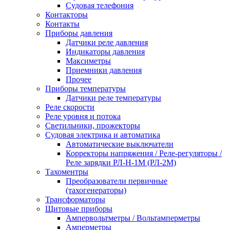
Судовая телефония
Контакторы
Контакты
Приборы давления
Датчики реле давления
Индикаторы давления
Максиметры
Приемники давления
Прочее
Приборы температуры
Датчики реле температуры
Реле скорости
Реле уровня и потока
Светильники, прожекторы
Судовая электрика и автоматика
Автоматические выключатели
Корректоры напряжения / Реле-регуляторы /
Реле зарядки РЛ-Н-1М (РЛ-2М)
Тахоментры
Преобразователи первичные
(тахогенераторы)
Трансформаторы
Щитовые приборы
Ампервольтметры / Вольтамперметры
Амперметры