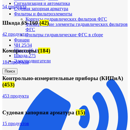
Сигнализация и автоматика
54 продукта
Судовая запорная арматура
Фильтры и фильтроэлементы
Корпусы гидравлических фильтров ФГС
Шкода 6S-160
(42)
Фильтрующие элементы гидравлических фильтров
ФГС
42 продукта
Фильтры гидравлические ФГС в сборе
Фонари
ЧН 25/34
Компрессоры
(184)
Шкода 6S-160
Шкода-275
Электродвигатели
184 продукта
Поиск
Контрольно-измерительные приборы (КИПиА)
(453)
453 продукта
Судовая запорная арматура
(15)
15 продуктов