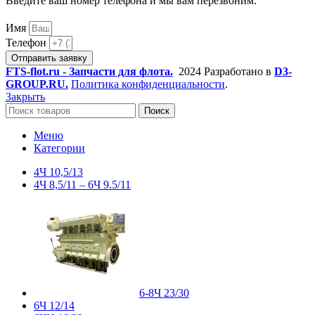
Введите ваш номер телефона и мы вам перезвоним.
Имя
Телефон
Отправить заявку
FTS-flot.ru - Запчасти для флота.
2024 Разработано в
D3-
GROUP.RU.
Политика конфиденциальности
.
Закрыть
Поиск
Меню
Категории
4Ч 10,5/13
4Ч 8,5/11 – 6Ч 9.5/11
6-8Ч 23/30
6Ч 12/14