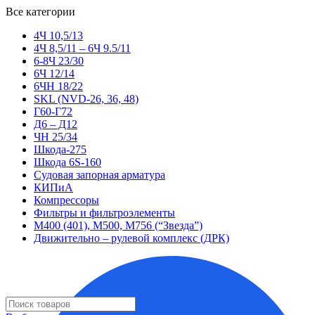
Все категории
4Ч 10,5/13
4Ч 8,5/11 – 6Ч 9.5/11
6-8Ч 23/30
6Ч 12/14
6ЧН 18/22
SKL (NVD-26, 36, 48)
Г60-Г72
Д6 – Д12
ЧН 25/34
Шкода-275
Шкода 6S-160
Судовая запорная арматура
КИПиА
Компрессоры
Фильтры и фильтроэлементы
М400 (401), М500, М756 (“Звезда”)
Движительно – рулевой комплекс (ДРК)