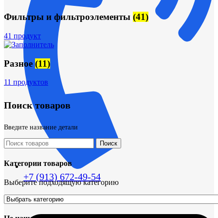
Фильтры и фильтроэлементы
(41)
41 продукт
Разное
(11)
11 продуктов
Поиск товаров
Введите название детали
Поиск
Категории товаров
+7 (913) 672-49-54
Выберите подходящую категорию