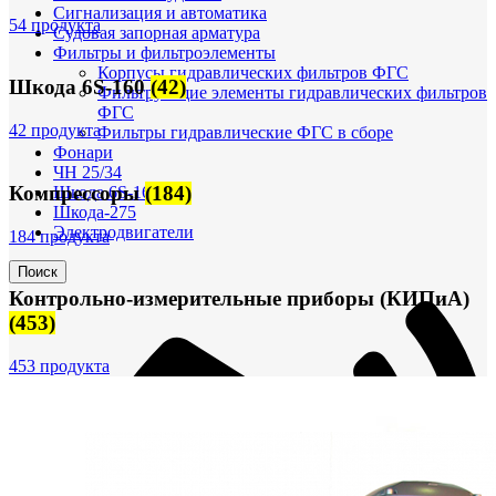
Сигнализация и автоматика
54 продукта
Судовая запорная арматура
Фильтры и фильтроэлементы
Корпусы гидравлических фильтров ФГС
Шкода 6S-160
(42)
Фильтрующие элементы гидравлических фильтров
ФГС
42 продукта
Фильтры гидравлические ФГС в сборе
Фонари
ЧН 25/34
Компрессоры
(184)
Шкода 6S-160
Шкода-275
Электродвигатели
184 продукта
Поиск
Контрольно-измерительные приборы (КИПиА)
(453)
453 продукта