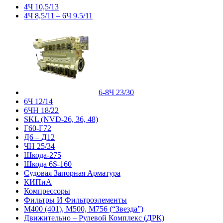
4Ч 10,5/13
4Ч 8,5/11 – 6Ч 9.5/11
6-8Ч 23/30
6Ч 12/14
6ЧН 18/22
SKL (NVD-26, 36, 48)
Г60-Г72
Д6 – Д12
ЧН 25/34
Шкода-275
Шкода 6S-160
Судовая Запорная Арматура
КИПиА
Компрессоры
Фильтры И Фильтроэлементы
М400 (401), М500, М756 (“Звезда”)
Движительно – Рулевой Комплекс (ДРК)