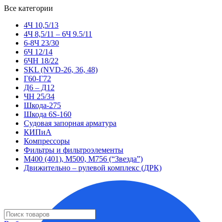
Все категории
4Ч 10,5/13
4Ч 8,5/11 – 6Ч 9.5/11
6-8Ч 23/30
6Ч 12/14
6ЧН 18/22
SKL (NVD-26, 36, 48)
Г60-Г72
Д6 – Д12
ЧН 25/34
Шкода-275
Шкода 6S-160
Судовая запорная арматура
КИПиА
Компрессоры
Фильтры и фильтроэлементы
М400 (401), М500, М756 (“Звезда”)
Движительно – рулевой комплекс (ДРК)