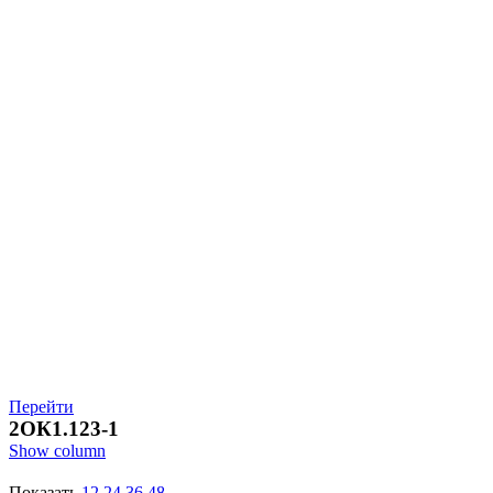
Перейти
2ОК1.123-1
Show column
Показать
12
24
36
48