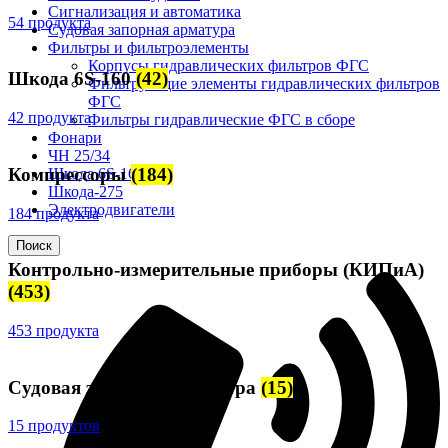
Сигнализация и автоматика
54 продукта
Судовая запорная арматура
Фильтры и фильтроэлементы
Корпусы гидравлических фильтров ФГС
Шкода 6S-160
(42)
Фильтрующие элементы гидравлических фильтров
ФГС
42 продукта
Фильтры гидравлические ФГС в сборе
Фонари
ЧН 25/34
Компрессоры
(184)
Шкода 6S-160
Шкода-275
Электродвигатели
184 продукта
Поиск
Контрольно-измерительные приборы (КИПиА)
(453)
453 продукта
Судовая запорная арматура
(15)
15 продуктов