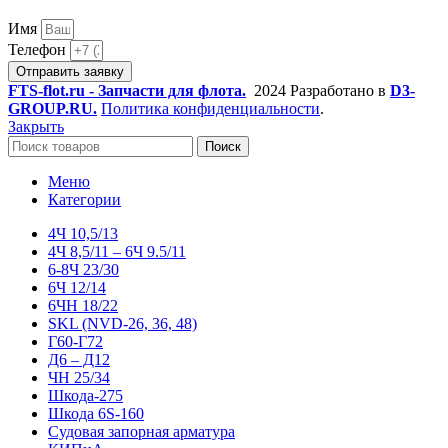
Имя
Телефон
Отправить заявку
FTS-flot.ru - Запчасти для флота.
2024 Разработано в
D3-
GROUP.RU.
Политика конфиденциальности
.
Закрыть
Поиск
Меню
Категории
4Ч 10,5/13
4Ч 8,5/11 – 6Ч 9.5/11
6-8Ч 23/30
6Ч 12/14
6ЧН 18/22
SKL (NVD-26, 36, 48)
Г60-Г72
Д6 – Д12
ЧН 25/34
Шкода-275
Шкода 6S-160
Судовая запорная арматура