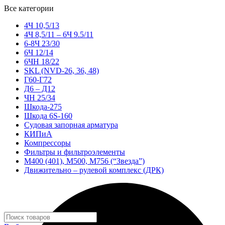
Все категории
4Ч 10,5/13
4Ч 8,5/11 – 6Ч 9.5/11
6-8Ч 23/30
6Ч 12/14
6ЧН 18/22
SKL (NVD-26, 36, 48)
Г60-Г72
Д6 – Д12
ЧН 25/34
Шкода-275
Шкода 6S-160
Судовая запорная арматура
КИПиА
Компрессоры
Фильтры и фильтроэлементы
М400 (401), М500, М756 (“Звезда”)
Движительно – рулевой комплекс (ДРК)