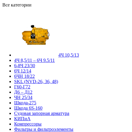
Все категории
4Ч 10,5/13
4Ч 8,5/11 – 6Ч 9.5/11
6-8Ч 23/30
6Ч 12/14
6ЧН 18/22
SKL (NVD-26, 36, 48)
Г60-Г72
Д6 – Д12
ЧН 25/34
Шкода-275
Шкода 6S-160
Судовая запорная арматура
КИПиА
Компрессоры
Фильтры и фильтроэлементы