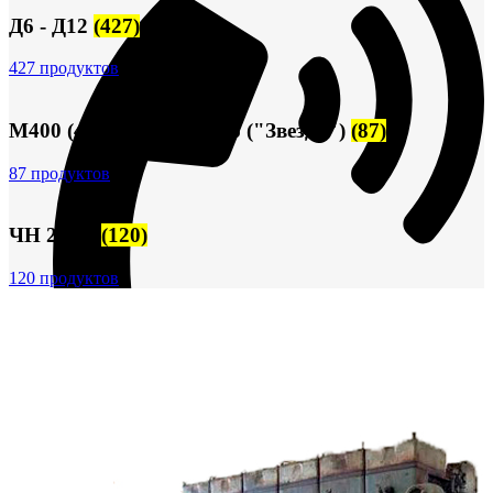
Д6 - Д12
(427)
427 продуктов
М400 (401), М500, М756 ("Звезда")
(87)
87 продуктов
ЧН 25/34
(120)
120 продуктов