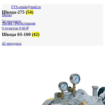
FTS-omsk@mail.ru
Шкода-275
(54)
Меню
54 продукта
Логин / Регистрация
0
пунктов
0,00
₽
Шкода 6S-160
(42)
42 продукта