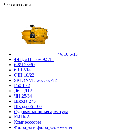
Все категории
4Ч 10,5/13
4Ч 8,5/11 – 6Ч 9.5/11
6-8Ч 23/30
6Ч 12/14
6ЧН 18/22
SKL (NVD-26, 36, 48)
Г60-Г72
Д6 – Д12
ЧН 25/34
Шкода-275
Шкода 6S-160
Судовая запорная арматура
КИПиА
Компрессоры
Фильтры и фильтроэлементы