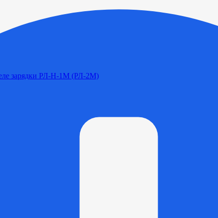
Реле зарядки РЛ-Н-1М (РЛ-2М)