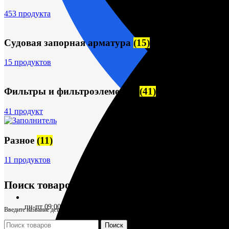
453 продукта
Судовая запорная арматура
(15)
15 продуктов
Фильтры и фильтроэлементы
(41)
41 продукт
Разное
(11)
11 продуктов
Поиск товаров
пн-пт 09:00–17:00 (UTC+6)
Введите название детали
О компании
Поиск