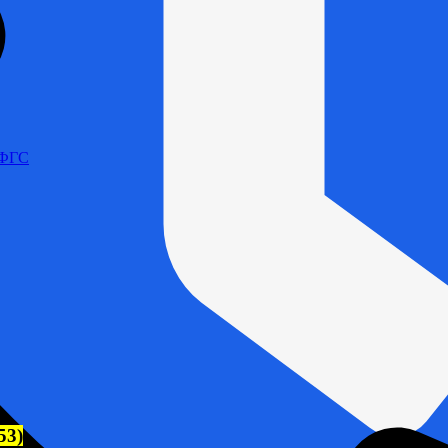
 ФГС
53)