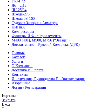
Г60-Г72
Д6 – Д12
ЧН 25/34
Шкода-275
Шкода 6S-160
Судовая Запорная Арматура
КИПиА
Компрессоры
Фильтры И Фильтроэлементы
М400 (401), М500, М756 (“Звезда”)
Движительно – Рулевой Комплекс (ДРК)
Главная
Каталог
Услуги
О Компании
Доставка И Оплата
Контакты
Инструкции, Руководства По Эксплуатации
Избранные
Логин / Регистрация
Корзина
Закрыть
Вход