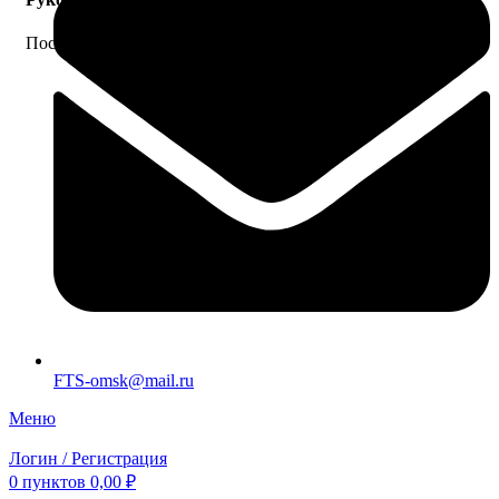
Посмотрите руководства к ДВС и другому оборудованию.
FTS-omsk@mail.ru
Меню
Логин / Регистрация
0
пунктов
0,00
₽