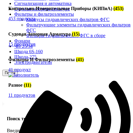
Сигнализация и автоматика
Контрольно-Измерительные Приборы (КИПиА)
(453)
Судовая запорная арматура
Фильтры и фильтроэлементы
453 продукта
Корпусы гидравлических фильтров ФГС
Фильтрующие элементы гидравлических фильтров
ФГС
Судовая Запорная Арматура
(15)
Фильтры гидравлические ФГС в сборе
Фонари
15 продуктов
ЧН 25/34
Шкода 6S-160
Шкода-275
Фильтры И Фильтроэлементы
(41)
Электродвигатели
41 продукт
Поиск
Разное
(11)
11 продуктов
Поиск товаров
Введите название детали