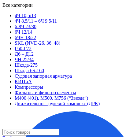
Все категории
4Ч 10,5/13
4Ч 8,5/11 – 6Ч 9.5/11
6-8Ч 23/30
6Ч 12/14
6ЧН 18/22
SKL (NVD-26, 36, 48)
Г60-Г72
Д6 – Д12
ЧН 25/34
Шкода-275
Шкода 6S-160
Судовая запорная арматура
КИПиА
Компрессоры
Фильтры и фильтроэлементы
М400 (401), М500, М756 (“Звезда”)
Движительно – рулевой комплекс (ДРК)