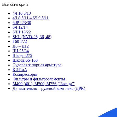
Все категории
4Ч 10,5/13
4Ч 8,5/11 – 6Ч 9.5/11
6-8Ч 23/30
6Ч 12/14
6ЧН 18/22
SKL (NVD-26, 36, 48)
Г60-Г72
Д6 – Д12
ЧН 25/34
Шкода-275
Шкода 6S-160
Судовая запорная арматура
КИПиА
Компрессоры
Фильтры и фильтроэлементы
М400 (401), М500, М756 (“Звезда”)
Движительно – рулевой комплекс (ДРК)