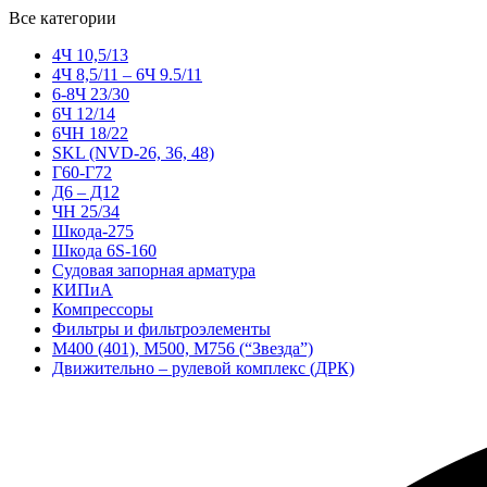
Все категории
4Ч 10,5/13
4Ч 8,5/11 – 6Ч 9.5/11
6-8Ч 23/30
6Ч 12/14
6ЧН 18/22
SKL (NVD-26, 36, 48)
Г60-Г72
Д6 – Д12
ЧН 25/34
Шкода-275
Шкода 6S-160
Судовая запорная арматура
КИПиА
Компрессоры
Фильтры и фильтроэлементы
М400 (401), М500, М756 (“Звезда”)
Движительно – рулевой комплекс (ДРК)