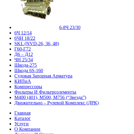
6-8Ч 23/30
6Ч 12/14
6ЧН 18/22
SKL (NVD-26, 36, 48)
Г60-Г72
Д6 – Д12
ЧН 25/34
Шкода-275
Шкода 6S-160
Судовая Запорная Арматура
КИПиА
Компрессоры
Фильтры И Фильтроэлементы
М400 (401), М500, М756 (“Звезда”)
Движительно – Рулевой Комплекс (ДРК)
Главная
Каталог
Услуги
О Компании