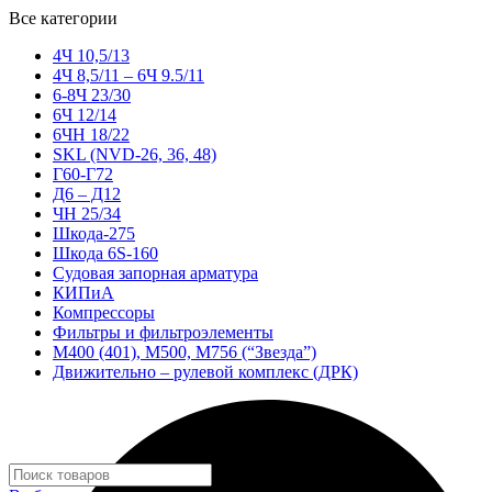
Все категории
4Ч 10,5/13
4Ч 8,5/11 – 6Ч 9.5/11
6-8Ч 23/30
6Ч 12/14
6ЧН 18/22
SKL (NVD-26, 36, 48)
Г60-Г72
Д6 – Д12
ЧН 25/34
Шкода-275
Шкода 6S-160
Судовая запорная арматура
КИПиА
Компрессоры
Фильтры и фильтроэлементы
М400 (401), М500, М756 (“Звезда”)
Движительно – рулевой комплекс (ДРК)