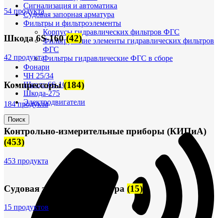
Сигнализация и автоматика
54 продукта
Судовая запорная арматура
Фильтры и фильтроэлементы
Корпусы гидравлических фильтров ФГС
Шкода 6S-160
(42)
Фильтрующие элементы гидравлических фильтров
ФГС
42 продукта
Фильтры гидравлические ФГС в сборе
Фонари
ЧН 25/34
Компрессоры
(184)
Шкода 6S-160
Шкода-275
Электродвигатели
184 продукта
Поиск
Контрольно-измерительные приборы (КИПиА)
(453)
453 продукта
Судовая запорная арматура
(15)
15 продуктов