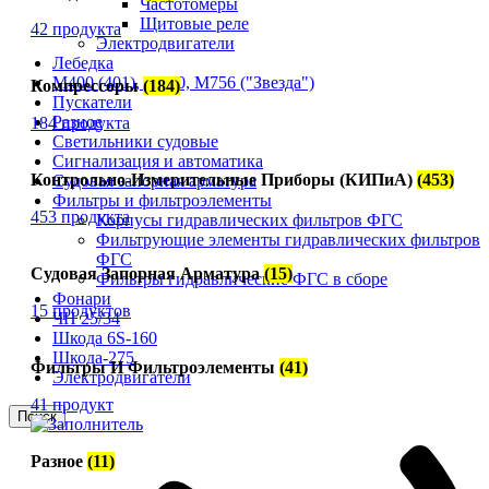
Частотомеры
Щитовые реле
42 продукта
Электродвигатели
Лебедка
М400 (401), М500, М756 ("Звезда")
Компрессоры
(184)
Пускатели
Разное
184 продукта
Светильники судовые
Сигнализация и автоматика
Контрольно-Измерительные Приборы (КИПиА)
(453)
Судовая запорная арматура
Фильтры и фильтроэлементы
453 продукта
Корпусы гидравлических фильтров ФГС
Фильтрующие элементы гидравлических фильтров
ФГС
Судовая Запорная Арматура
(15)
Фильтры гидравлические ФГС в сборе
Фонари
15 продуктов
ЧН 25/34
Шкода 6S-160
Шкода-275
Фильтры И Фильтроэлементы
(41)
Электродвигатели
41 продукт
Поиск
Разное
(11)