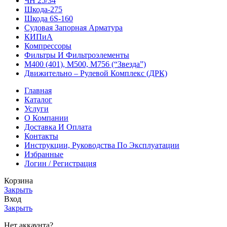
ЧН 25/34
Шкода-275
Шкода 6S-160
Судовая Запорная Арматура
КИПиА
Компрессоры
Фильтры И Фильтроэлементы
М400 (401), М500, М756 (“Звезда”)
Движительно – Рулевой Комплекс (ДРК)
Главная
Каталог
Услуги
О Компании
Доставка И Оплата
Контакты
Инструкции, Руководства По Эксплуатации
Избранные
Логин / Регистрация
Корзина
Закрыть
Вход
Закрыть
Нет аккаунта?