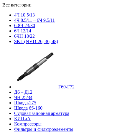
Все категории
4Ч 10,5/13
4Ч 8,5/11 – 6Ч 9.5/11
6-8Ч 23/30
6Ч 12/14
6ЧН 18/22
SKL (NVD-26, 36, 48)
Г60-Г72
Д6 – Д12
ЧН 25/34
Шкода-275
Шкода 6S-160
Судовая запорная арматура
КИПиА
Компрессоры
Фильтры и фильтроэлементы