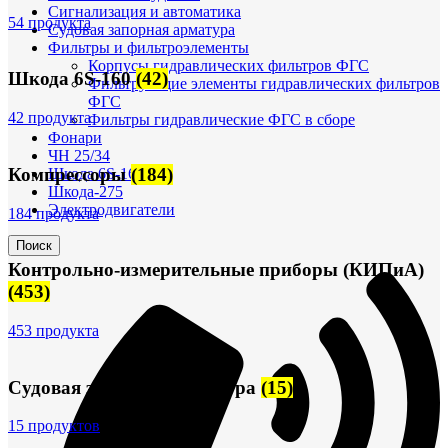
Сигнализация и автоматика
54 продукта
Судовая запорная арматура
Фильтры и фильтроэлементы
Корпусы гидравлических фильтров ФГС
Шкода 6S-160
(42)
Фильтрующие элементы гидравлических фильтров
ФГС
42 продукта
Фильтры гидравлические ФГС в сборе
Фонари
ЧН 25/34
Компрессоры
(184)
Шкода 6S-160
Шкода-275
Электродвигатели
184 продукта
Поиск
Контрольно-измерительные приборы (КИПиА)
(453)
453 продукта
Судовая запорная арматура
(15)
15 продуктов