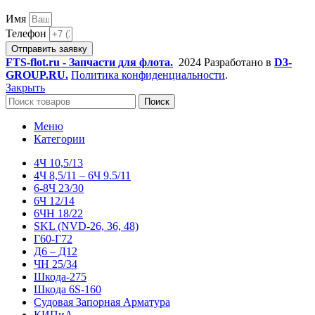
Имя
Телефон
Отправить заявку
FTS-flot.ru - Запчасти для флота.
2024 Разработано в
D3-
GROUP.RU.
Политика конфиденциальности
.
Закрыть
Поиск
Меню
Категории
4Ч 10,5/13
4Ч 8,5/11 – 6Ч 9.5/11
6-8Ч 23/30
6Ч 12/14
6ЧН 18/22
SKL (NVD-26, 36, 48)
Г60-Г72
Д6 – Д12
ЧН 25/34
Шкода-275
Шкода 6S-160
Судовая Запорная Арматура
КИПиА