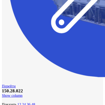
Перейти
150.28.022
Show column
Показать
12
24
36
48