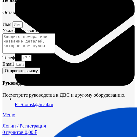
Не нашли деталь?
Оставьте заявку и мы постараемся вам помочь.
Имя
Укажите название или номера деталей
Телефон
Email
Отправить заявку
Руководства и инструкции
Посмотрите руководства к ДВС и другому оборудованию.
FTS-omsk@mail.ru
Меню
Логин / Регистрация
0
пунктов
0,00
₽