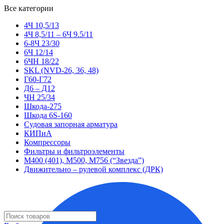
Все категории
4Ч 10,5/13
4Ч 8,5/11 – 6Ч 9.5/11
6-8Ч 23/30
6Ч 12/14
6ЧН 18/22
SKL (NVD-26, 36, 48)
Г60-Г72
Д6 – Д12
ЧН 25/34
Шкода-275
Шкода 6S-160
Судовая запорная арматура
КИПиА
Компрессоры
Фильтры и фильтроэлементы
М400 (401), М500, М756 (“Звезда”)
Движительно – рулевой комплекс (ДРК)