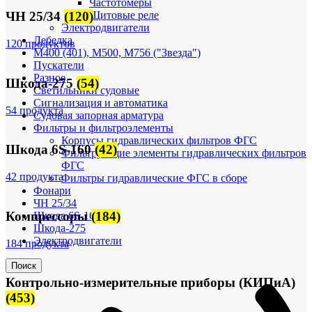
Частотомеры
Щитовые реле
ЧН 25/34
(120)
Электродвигатели
Лебедка
120 продуктов
М400 (401), М500, М756 ("Звезда")
Пускатели
Разное
Шкода-275
(54)
Светильники судовые
Сигнализация и автоматика
54 продукта
Судовая запорная арматура
Фильтры и фильтроэлементы
Корпусы гидравлических фильтров ФГС
Шкода 6S-160
(42)
Фильтрующие элементы гидравлических фильтров
ФГС
42 продукта
Фильтры гидравлические ФГС в сборе
Фонари
ЧН 25/34
Компрессоры
(184)
Шкода 6S-160
Шкода-275
Электродвигатели
184 продукта
Поиск
Контрольно-измерительные приборы (КИПиА)
(453)