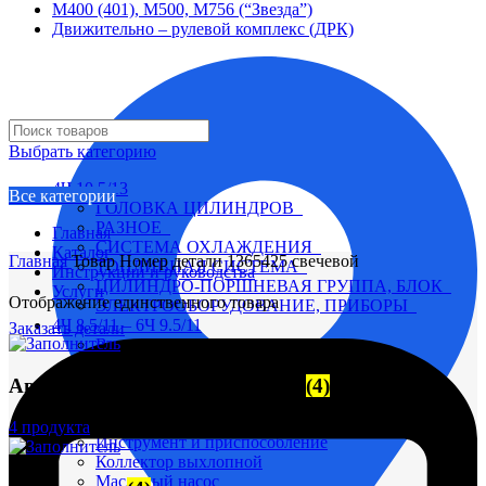
М400 (401), М500, М756 (“Звезда”)
Движительно – рулевой комплекс (ДРК)
Выбрать категорию
4Ч 10,5/13
Все категории
ГОЛОВКА ЦИЛИНДРОВ
РАЗНОЕ
Главная
СИСТЕМА ОХЛАЖДЕНИЯ
Каталог
Главная
Товар Номер детали
1365425 свечевой
ТОПЛИВНАЯ СИСТЕМА
Инструкции и руководства
ЦИЛИНДРО-ПОРШНЕВАЯ ГРУППА, БЛОК
Услуги
Отображение единственного товара
ЭЛЕКТРООБОРУДОВАНИЕ, ПРИБОРЫ
4Ч 8,5/11 – 6Ч 9.5/11
Заказать детали
Вал коленчатый
Вал распределительный
Автоматические выключатели
(4)
Водяной насос
Глушитель
Головка цилиндра
4 продукта
Инструмент и приспособление
Коллектор выхлопной
Масляный насос