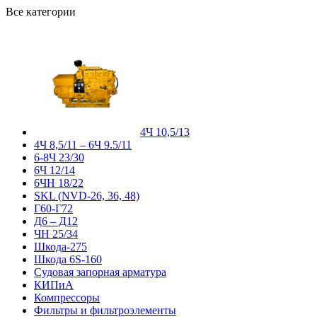
Все категории
4Ч 10,5/13
4Ч 8,5/11 – 6Ч 9.5/11
6-8Ч 23/30
6Ч 12/14
6ЧН 18/22
SKL (NVD-26, 36, 48)
Г60-Г72
Д6 – Д12
ЧН 25/34
Шкода-275
Шкода 6S-160
Судовая запорная арматура
КИПиА
Компрессоры
Фильтры и фильтроэлементы