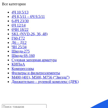
Все категории
4Ч 10,5/13
4Ч 8,5/11 – 6Ч 9.5/11
6-8Ч 23/30
6Ч 12/14
6ЧН 18/22
SKL (NVD-26, 36, 48)
Г60-Г72
Д6 – Д12
ЧН 25/34
Шкода-275
Шкода 6S-160
Судовая запорная арматура
КИПиА
Компрессоры
Фильтры и фильтроэлементы
М400 (401), М500, М756 (“Звезда”)
Движительно – рулевой комплекс (ДРК)