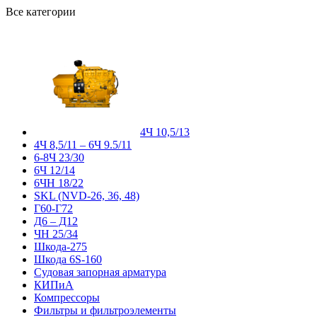
Все категории
4Ч 10,5/13
4Ч 8,5/11 – 6Ч 9.5/11
6-8Ч 23/30
6Ч 12/14
6ЧН 18/22
SKL (NVD-26, 36, 48)
Г60-Г72
Д6 – Д12
ЧН 25/34
Шкода-275
Шкода 6S-160
Судовая запорная арматура
КИПиА
Компрессоры
Фильтры и фильтроэлементы