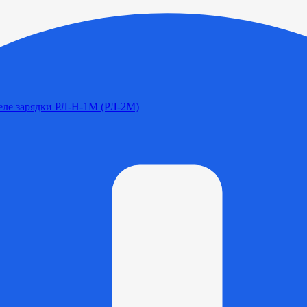
Реле зарядки РЛ-Н-1М (РЛ-2М)